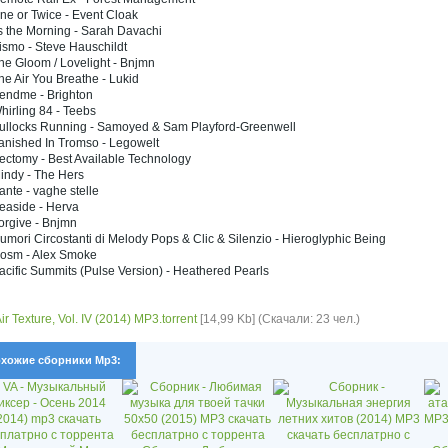
ne or Twice - Event Cloak
s the Morning - Sarah Davachi
ismo - Steve Hauschildt
he Gloom / Lovelight - Bnjmn
he Air You Breathe - Lukid
Sendme - Brighton
hirling 84 - Teebs
Bullocks Running - Samoyed & Sam Playford-Greenwell
anished In Tromso - Legowelt
ectomy - Best Available Technology
indy - The Hers
ante - vaghe stelle
easide - Herva
orgive - Bnjmn
umori Circostanti di Melody Pops & Clic & Silenzio - Hieroglyphic Being
Cosm - Alex Smoke
acific Summits (Pulse Version) - Heathered Pearls
Air Texture, Vol. IV (2014) MP3.torrent
[14,99 Kb] (Скачали: 23 чел.)
хожие сборники Mp3: