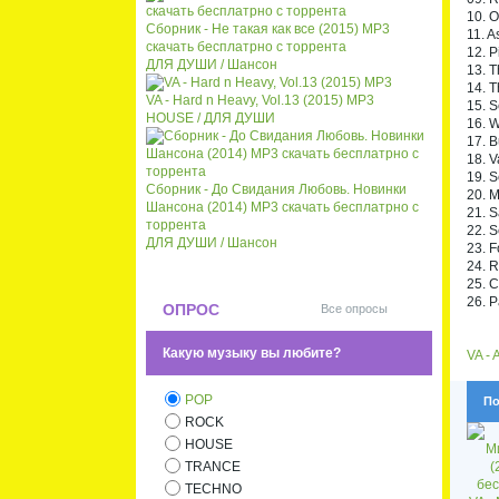
10. O
Сборник - Не такая как все (2015) MP3
11. A
скачать бесплатрно с торрента
12. P
ДЛЯ ДУШИ / Шансон
13. T
14. T
VA - Hard n Heavy, Vol.13 (2015) MP3
15. 
HOUSE / ДЛЯ ДУШИ
16. W
17. 
18. V
19. S
Сборник - До Свидания Любовь. Новинки
20. M
Шансона (2014) MP3 скачать бесплатрно с
21. S
торрента
22. S
ДЛЯ ДУШИ / Шансон
23. F
24. R
25. 
26. P
ОПРОС
Все опросы
Какую музыку вы любите?
VA - 
POP
По
ROCK
HOUSE
TRANCE
TECHNO