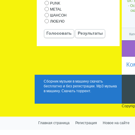
VA -
PUNK
- О
METAL
ск
ШАНСОН
ЛЮБУЮ
Голосовать
Результаты
Кат
Ко
Сборник музыки в машину скачать
бесплатно и без регистрации. Mp3 музыка
в машину. Скачать торрент.
Copyrig
Главная страница
Регистрация
Новое на сайте