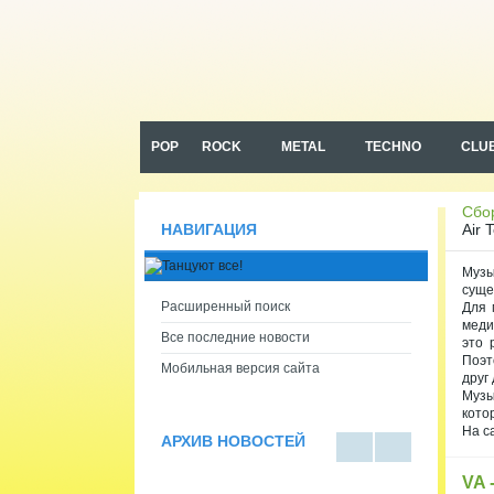
Музыка в машину, сборники
музыки в машину mp3
POP
ROCK
METAL
TECHNO
CLU
Сбор
Air 
НАВИГАЦИЯ
Музы
суще
Расширенный поиск
Для 
меди
Все последние новости
это 
Поэт
Мобильная версия сайта
друг 
Музы
кото
На с
АРХИВ НОВОСТЕЙ
В
В
VA 
виде
виде