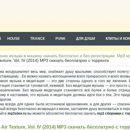
B
HOUSE
TRANCE
PUNK
ДЛЯ ДУШИ
КЛИПЫ И КО
ник музыки в машину скачать бесплатно и без регистрации. Mp3 му
Texture, Vol. IV (2014) MP3 скачать бесплатрно с торрента
ка воодушевляет весь мир, снабжает душу крыльями, способствует полету
ствующему... Ее можно назвать воплощением всего прекрасного и всего возв
меня музыка и медитация — это две стороны одного и того же явления. Б
тация становится туповатой, неживой. Без медитации музыка — это просто 
развлечение. Без музыки медитация становится всё более и более отрица
ому я настаиваю, что музыка и медитация должны идти бок о бок. Это при
другом.
ка всегда для одних была источником вдохновения, а для других — спасен
рый всегда безотказно возвращал к жизни, заставляя душу волноваться и пер
айте
mp3sbor.ru
вы можете абсолютно бесплатно скачать
mp3 сборники с то
- Air Texture, Vol. IV (2014) MP3 скачать бесплатрно с тор
на правах рекламы