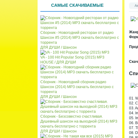
списк
кален
САМЫЕ СКАЧИВАЕМЫЕ
А
а
даря
Жан
Сборник - Новогодний ресторан от радио
Форм
Шансон #5 (2014) MP3 скачать бесплатрно с
торрента
Про
ДЛЯ ДУШИ / Шансон
VA - 100 Hit Popular Song (2015) MP3
Скач
HOUSE / ДЛЯ ДУШИ
Спи
Сборник - Новогодний сборник радио
Шансон (2014) MP3 скачать бесплатрно с
торрента
ДЛЯ ДУШИ / Шансон
01. W
02. C
03. A
04. I
Сборник - Безсовестно счастливая.
05. I
Душевный шансон на выходной (2014) MP3
06. B
скачать бесплатрно с торрента
07. T
ДЛЯ ДУШИ / Шансон
08. D
09. 