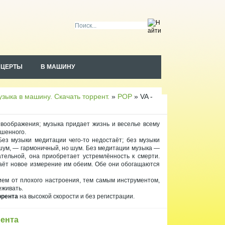
НЦЕРТЫ
В МАШИНУ
Чт
ен
ие
зыка в машину. Скачать торрент.
»
POP
» VA -
RS
S
 воображения; музыка придает жизнь и веселье всему
ышенного.
ез музыки медитации чего-то недостаёт; без музыки
шум, — гармоничный, но шум. Без медитации музыка —
тельной, она приобретает устремлённость к смерти.
даёт новое измерение им обеим. Обе они обогащаются
ием от плохого настроения, тем самым инструментом,
еживать.
ррента
на высокой скорости и без регистрации.
рента