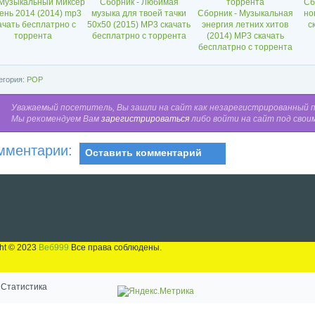
 Музыкальный Миксер
Сборник - Любимая
Сб
сень 2014 (2014) mp3
музыка для твоей тачки
Сборник - Музыкальная
но
ачать бесплатрно с
50x50 (2015) MP3 скачать
энергия летних хитов
с
торрента
бесплатрно с торрента
(2014) MP3 скачать
бесплатрно с торрента
егория:
POP
Уважаемый посетитель, Вы зашли на сайт как незарегистрированный 
Мы рекомендуем Вам
зарегистрироваться
либо войти на сайт под свои
мментарии:
Оставить комментарий
ht © 2023
Веб999
Все права соблюдены.
Статистика