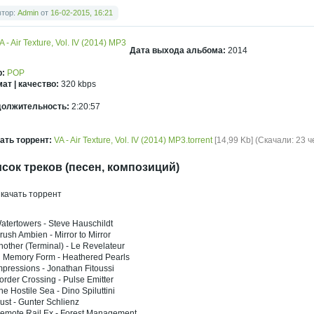
втор:
Admin
от
16-02-2015, 16:21
Дата выхода альбома:
2014
р:
POP
ат | качество:
320 kbps
должительность:
2:20:57
ать торрент:
VA - Air Texture, Vol. IV (2014) MP3.torrent
[14,99 Kb] (Скачали: 23 ч
сок треков (песен, композиций)
atertowers - Steve Hauschildt
rush Ambien - Mirror to Mirror
nother (Terminal) - Le Revelateur
n Memory Form - Heathered Pearls
mpressions - Jonathan Fitoussi
order Crossing - Pulse Emitter
he Hostile Sea - Dino Spiluttini
ust - Gunter Schlienz
Remote Rail Ex - Forest Management