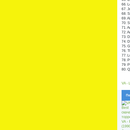
66. 
67. J
68. S
69. A
70. S
71. A
72. A
73. D
74. 
75. G
76. T
77. L
78. P
79. P
80. Q
VA - 
По
VA -
(199