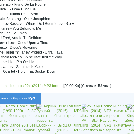
Lorenzo - Ritmo De La Noche
uice T - Love U for Life
ir J - L'ultimo Della Sera
lain Bashung - Osez Josephine
hirley Bassey - (Where Do I Begin) Love Story
ntares - You Belong to Me
nn Lee - 2 Times
J Fred, Arnold T - Delirium
Down Low - Once Upon a Time
usto - Disco's Revenge
he Heller 'n' Farley Project - Ultra Flava
utricia McNeal - Ain't That Just the Way
inocchio - Pin-Occhio
layahitty - Summer Is Magic
T Quartet - Hold That Sucker Down
Le meilleur des 90's (2014) MP3.torrent
[20,09 Kb] (Скачали: 53 чел.)
хожие сборники Mp3:
VA - Sky Radio: Running
 Retro Dance 90's Best
Сборник - Высшая Лига
Hits (2014) MP3 скачать
VA 
0-1999) FLAC скачать
Русский (2015) MP3
бесплатрно с торрента
Тач