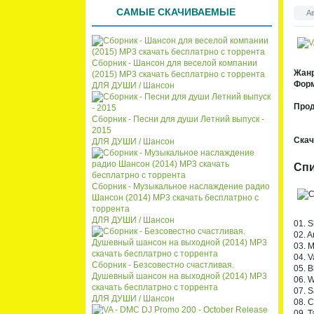
списк
кален
САМЫЕ СКАЧИВАЕМЫЕ
А
а
даря
Сборник - Шансон для веселой компании
Жан
(2015) MP3 скачать бесплатрно с торрента
Форм
ДЛЯ ДУШИ / Шансон
Про
Сборник - Песни для души Летний выпуск -
2015
Скач
ДЛЯ ДУШИ / Шансон
Спи
Сборник - Музыкальное наслаждение радио
Шансон (2014) MP3 скачать бесплатрно с
торрента
ДЛЯ ДУШИ / Шансон
01. 
02. 
03. 
04. V
Сборник - Безсовестно счастливая.
05. B
Душевный шансон на выходной (2014) MP3
06. W
скачать бесплатрно с торрента
07. S
ДЛЯ ДУШИ / Шансон
08. C
09. T