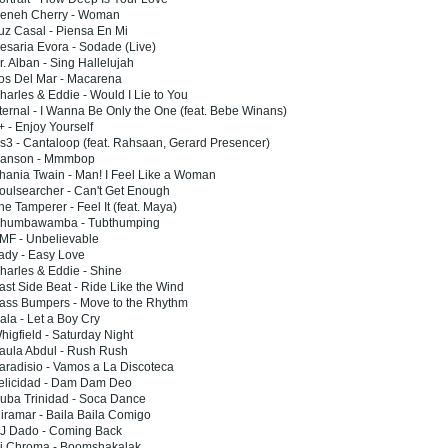
Neneh Cherry - Woman
uz Casal - Piensa En Mi
esaria Evora - Sodade (Live)
r. Alban - Sing Hallelujah
Los Del Mar - Macarena
harles & Eddie - Would I Lie to You
ternal - I Wanna Be Only the One (feat. Bebe Winans)
+ - Enjoy Yourself
s3 - Cantaloop (feat. Rahsaan, Gerard Presencer)
Hanson - Mmmbop
hania Twain - Man! I Feel Like a Woman
oulsearcher - Can't Get Enough
he Tamperer - Feel It (feat. Maya)
Chumbawamba - Tubthumping
EMF - Unbelievable
ady - Easy Love
harles & Eddie - Shine
ast Side Beat - Ride Like the Wind
Bass Bumpers - Move to the Rhythm
ala - Let a Boy Cry
higfield - Saturday Night
Paula Abdul - Rush Rush
aradisio - Vamos a La Discoteca
Felicidad - Dam Dam Deo
Cuba Trinidad - Soca Dance
iramar - Baila Baila Comigo
DJ Dado - Coming Back
Dj Chroma - Boomshakalak