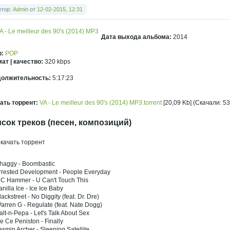
втор:
Admin
от
12-02-2015, 12:31
Дата выхода альбома:
2014
р:
POP
ат | качество:
320 kbps
должительность:
5:17:23
ать торрент:
VA - Le meilleur des 90's (2014) MP3.torrent
[20,09 Kb] (Скачали: 53
сок треков (песен, композиций)
Shaggy - Boombastic
Arrested Development - People Everyday
MC Hammer - U Can't Touch This
anilla Ice - Ice Ice Baby
lackstreet - No Diggity (feat. Dr. Dre)
arren G - Regulate (feat. Nate Dogg)
alt-n-Pepa - Let's Talk About Sex
e Ce Peniston - Finally
asmin Archer - Sleeping Satellite