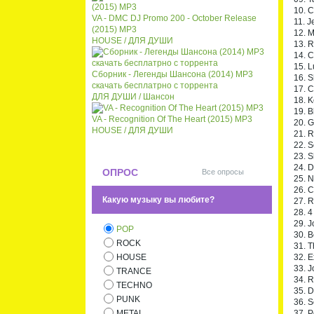
10. C
VA - DMC DJ Promo 200 - October Release
11. J
(2015) MP3
12. M
HOUSE / ДЛЯ ДУШИ
13. 
14. 
15. L
Сборник - Легенды Шансона (2014) MP3
16. S
скачать бесплатрно с торрента
17. C
ДЛЯ ДУШИ / Шансон
18. K
19. B
VA - Recognition Of The Heart (2015) MP3
20. G
HOUSE / ДЛЯ ДУШИ
21. R
22. S
23. 
24. D
ОПРОС
Все опросы
25. 
26. C
Какую музыку вы любите?
27. R
28. 4
29. J
POP
30. B
ROCK
31. T
32. 
HOUSE
33. J
TRANCE
34. 
TECHNO
35. D
PUNK
36. S
37. P
METAL