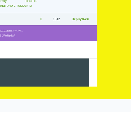
noRay скачать
платрно с торрента
0
1512
Вернуться
пользователь.
м именем.