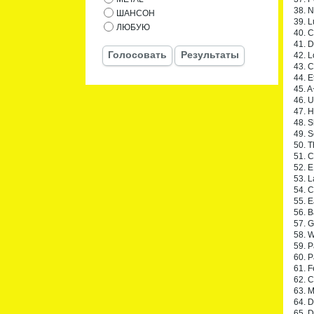
38. 
ШАНСОН
39. L
ЛЮБУЮ
40. C
41. D
Голосовать
Результаты
42. 
43. C
44. E
45. A
46. U
47. 
48. S
49. S
50. T
51. 
52. 
53. L
54. C
55. E
56. 
57. G
58. W
59. 
60. P
61. 
62. 
63. M
64. 
65. 