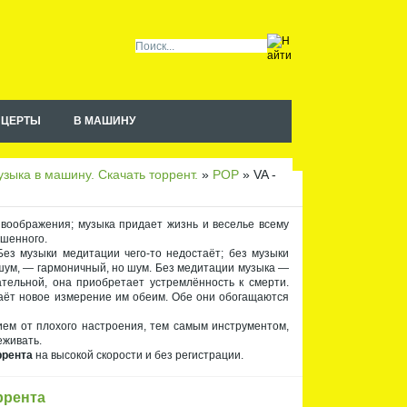
НЦЕРТЫ
В МАШИНУ
Чт
ен
ие
зыка в машину. Скачать торрент.
»
POP
» VA -
RS
S
 воображения; музыка придает жизнь и веселье всему
ышенного.
ез музыки медитации чего-то недостаёт; без музыки
шум, — гармоничный, но шум. Без медитации музыка —
тельной, она приобретает устремлённость к смерти.
даёт новое измерение им обеим. Обе они обогащаются
ием от плохого настроения, тем самым инструментом,
еживать.
ррента
на высокой скорости и без регистрации.
оррента