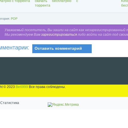
латрно с торрента
скачать бесплатрно с
Ki
торрента
бес
егория:
POP
Уважаемый посетитель, Вы зашли на сайт как незарегистрированный 
Мы рекомендуем Вам
зарегистрироваться
либо войти на сайт под свои
мментарии:
Оставить комментарий
ht © 2023
Веб999
Все права соблюдены.
Статистика