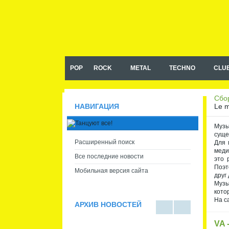
Музыка в машину, сборники
музыки в машину mp3
POP
ROCK
METAL
TECHNO
CLU
Сбор
Le m
НАВИГАЦИЯ
Музы
суще
Расширенный поиск
Для 
меди
Все последние новости
это 
Поэт
Мобильная версия сайта
друг 
Музы
кото
На с
АРХИВ НОВОСТЕЙ
В
В
VA 
виде
виде