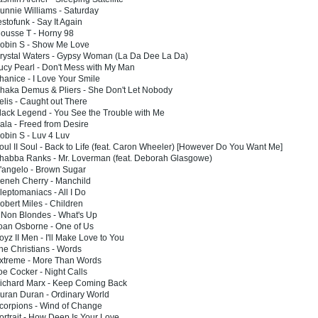
unnie Williams - Saturday
estofunk - Say It Again
ousse T - Horny 98
Robin S - Show Me Love
Crystal Waters - Gypsy Woman (La Da Dee La Da)
ucy Pearl - Don't Mess with My Man
hanice - I Love Your Smile
haka Demus & Pliers - She Don't Let Nobody
elis - Caught out There
lack Legend - You See the Trouble with Me
ala - Freed from Desire
obin S - Luv 4 Luv
oul II Soul - Back to Life (feat. Caron Wheeler) [However Do You Want Me]
Shabba Ranks - Mr. Loverman (feat. Deborah Glasgowe)
'angelo - Brown Sugar
Neneh Cherry - Manchild
leptomaniacs - All I Do
obert Miles - Children
 Non Blondes - What's Up
oan Osborne - One of Us
oyz II Men - I'll Make Love to You
he Christians - Words
Extreme - More Than Words
oe Cocker - Night Calls
Richard Marx - Keep Coming Back
uran Duran - Ordinary World
corpions - Wind of Change
ortrait - How Deep Is Your Love