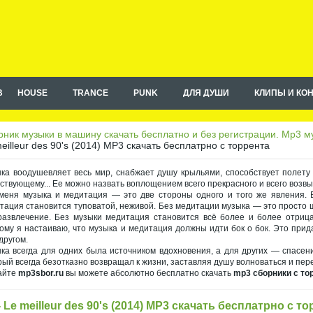
B
HOUSE
TRANCE
PUNK
ДЛЯ ДУШИ
КЛИПЫ И КО
ник музыки в машину скачать бесплатно и без регистрации. Mp3 му
eilleur des 90's (2014) MP3 скачать бесплатрно с торрента
ка воодушевляет весь мир, снабжает душу крыльями, способствует полету
ствующему... Ее можно назвать воплощением всего прекрасного и всего возв
меня музыка и медитация — это две стороны одного и того же явления. Б
тация становится туповатой, неживой. Без медитации музыка — это просто 
развлечение. Без музыки медитация становится всё более и более отрица
ому я настаиваю, что музыка и медитация должны идти бок о бок. Это при
другом.
ка всегда для одних была источником вдохновения, а для других — спасен
рый всегда безотказно возвращал к жизни, заставляя душу волноваться и пер
айте
mp3sbor.ru
вы можете абсолютно бесплатно скачать
mp3 сборники с то
- Le meilleur des 90's (2014) MP3 скачать бесплатрно с т
на правах рекламы