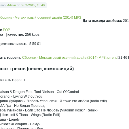
втор:
Admin
от
6-02-2015, 15:40
Дата выхода альбома:
201
р:
POP
ат | качество:
256 kbps
должительность:
5:59:01
ать торрент:
Сборник - Мегахитовый осенний драйв (2014) MP3.torrent
[21,46 
сок треков (песен, композиций)
aison & Dragen Feat. Toni Nielson - Out Of Control
orandi - Living Without You
Ирина Дубцова и Любовь Успенская - Я тоже его люблю (radio edit)
ВИА Гра - Не Ведая Преград
Лера Туманова - Если Это Не Любовь (Vladimir Koskin Remix)
j Цветкоff & Tiana - Wings (Radio Edit)
ana - Lonely
Дискотека Авария - Самуи
Афродита - Пролетают Дни