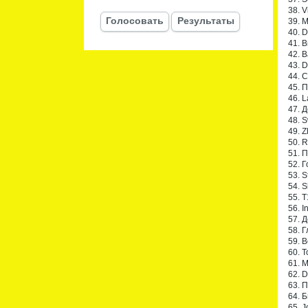
38. V
Голосовать
Результаты
39. 
40. 
41. 
42. 
43. 
44. C
45. 
46. 
47. 
48. S
49. Z
50. 
51. П
52. 
53. S
54. S
55. 
56. 
57. 
58. 
59. B
60. T
61. M
62. D
63. 
64. 
65. J