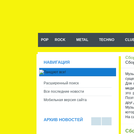
Музыка в машину, сборники
музыки в машину mp3
POP
ROCK
METAL
TECHNO
CLU
Сбор
Сбор
НАВИГАЦИЯ
Музы
суще
Расширенный поиск
Для 
меди
Все последние новости
это 
Поэт
Мобильная версия сайта
друг 
Музы
кото
На с
АРХИВ НОВОСТЕЙ
В
В
Сбо
виде
виде