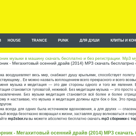
B
HOUSE
TRANCE
PUNK
ДЛЯ ДУШИ
КЛИПЫ И КО
ник музыки в машину скачать бесплатно и без регистрации. Mp3 му
ник - Мегахитовый осенний драйв (2014) MP3 скачать бесплатрно 
ка воодушевляет весь мир, снабжает душу крыльями, способствует полету
ствующему... Ее можно назвать воплощением всего прекрасного и всего возв
меня музыка и медитация — это две стороны одного и того же явления. Б
тация становится туповатой, неживой. Без медитации музыка — это просто 
развлечение. Без музыки медитация становится всё более и более отрица
ому я настаиваю, что музыка и медитация должны идти бок о бок. Это при
другом.
ка всегда для одних была источником вдохновения, а для других — спасен
рый всегда безотказно возвращал к жизни, заставляя душу волноваться и пер
айте
mp3sbor.ru
вы можете абсолютно бесплатно скачать
mp3 сборники с то
рник - Мегахитовый осенний драйв (2014) MP3 скачать
на правах рекламы