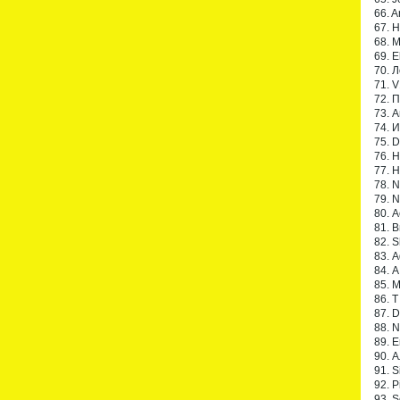
66. A
67. 
68. M
69. E
70. 
71. V
72. 
73. 
74. И
75. 
76. 
77. 
78. N
79. N
80. 
81. 
82. 
83. 
84. А
85. М
86. T
87. D
88. N
89. E
90. 
91. S
92. P
93. S