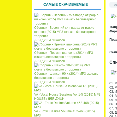
списк
кален
САМЫЕ СКАЧИВАЕМЫЕ
А
а
даря
Жан
Сборник - Весенний хит-парад от радио
Форм
шансон (2015) MP3 скачать бесплатрно с
торрента
Про
ДЛЯ ДУШИ / Шансон
Скач
Сборник - Премия шансона (2014) MP3
скачать бесплатрно с торрента
ДЛЯ ДУШИ / Шансон
Спи
Сборник - Шансон 90-х (2014) MP3 скачать
бесплатрно с торрента
ДЛЯ ДУШИ / Шансон
01. M
02. M
03. 
VA - Vocal House Sessions Vol 1-5 (2015) MP3
04. 
HOUSE / ДЛЯ ДУШИ
05. 
06. D
07. N
VA - Erotic Desires Volume 452-468 (2015)
08. 
MP3
09. 