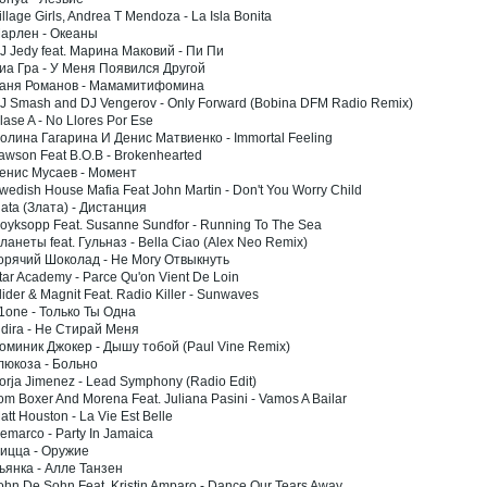
illage Girls, Andrea T Mendoza - La Isla Bonita
Марлен - Океаны
DJ Jedy feat. Марина Маковий - Пи Пи
Виа Гра - У Меня Появился Другой
Ваня Романов - Мамамитифомина
DJ Smash and DJ Vengerov - Only Forward (Bobina DFM Radio Remix)
lase A - No Llores Por Ese
Полина Гагарина И Денис Матвиенко - Immortal Feeling
Lawson Feat B.O.B - Brokenhearted
Денис Мусаев - Момент
wedish House Mafia Feat John Martin - Don't You Worry Child
lata (Злата) - Дистанция
Royksopp Feat. Susanne Sundfor - Running To The Sea
ланеты feat. Гульназ - Bella Ciao (Alex Neo Remix)
Горячий Шоколад - Не Могу Отвыкнуть
tar Academy - Parce Qu'on Vient De Loin
lider & Magnit Feat. Radio Killer - Sunwaves
T1one - Только Ты Одна
Indira - Не Стирай Меня
Доминик Джокер - Дышу тобой (Paul Vine Remix)
Глюкоза - Больно
orja Jimenez - Lead Symphony (Radio Edit)
om Boxer And Morena Feat. Juliana Pasini - Vamos A Bailar
att Houston - La Vie Est Belle
emarco - Party In Jamaica
Пицца - Оружие
Бьянка - Алле Танзен
ohn De Sohn Feat. Kristin Amparo - Dance Our Tears Away