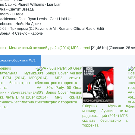
ris Cab Ft. Pharell Williams - Liar Liar
Ёлка - Светит Звезда
andro - О Тебе
acklemore Feat. Ryan Lewis - Can't Hold Us
Nebesno - Небо На Двоих
0.02 - Примером (DJ Favorite & Mr. Romano Official Radio Edit)
 Время И Стекло - Кароче
ник - Мегахитовый осенний драйв (2014) MP3.torrent
[21,46 Kb] (Скачали: 28 че
хожие сборники Mp3:
VA - 80's Party: 50 Great
ник - Зажигательная
80's Songs Cover Version
VA 
ка лета DFM (2014)
(2014) MP3 скачать
Vol
скачать бесплатрно с
бесплатрно с торрента
AGR
Сборник - Музыка в
ента
бес
машину. Лучшие хиты
радиостанций (2014) MP3
скачать бесплатрно с
торрента