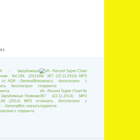
л.)
VA - Record Super Chart №
- Зарубежные Новинки
367 (22.11.2014) MP3
.166 (2014) MP3 от
скачать бесплатрно с
 - Generalfilm скачать
торрента
платрно с торрента