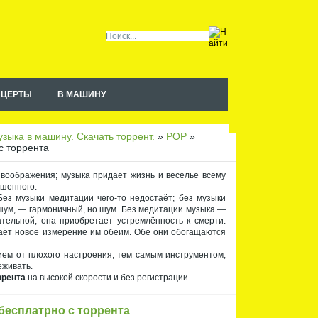
НЦЕРТЫ
В МАШИНУ
Чт
ен
ие
зыка в машину. Скачать торрент.
»
POP
»
RS
S
с торрента
 воображения; музыка придает жизнь и веселье всему
ышенного.
ез музыки медитации чего-то недостаёт; без музыки
шум, — гармоничный, но шум. Без медитации музыка —
тельной, она приобретает устремлённость к смерти.
даёт новое измерение им обеим. Обе они обогащаются
ием от плохого настроения, тем самым инструментом,
еживать.
ррента
на высокой скорости и без регистрации.
 бесплатрно с торрента