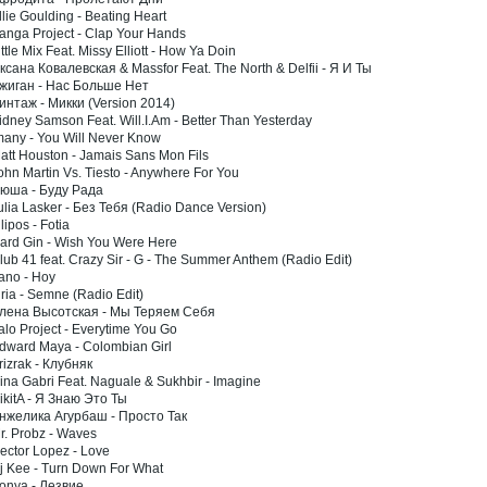
llie Goulding - Beating Heart
anga Project - Clap Your Hands
ittle Mix Feat. Missy Elliott - How Ya Doin
ксана Ковалевская & Massfor Feat. The North & Delfii - Я И Ты
Джиган - Нас Больше Нет
интаж - Микки (Version 2014)
idney Samson Feat. Will.I.Am - Better Than Yesterday
many - You Will Never Know
att Houston - Jamais Sans Mon Fils
ohn Martin Vs. Tiesto - Anywhere For You
Нюша - Буду Рада
ulia Lasker - Без Тебя (Radio Dance Version)
ilipos - Fotia
Hard Gin - Wish You Were Here
lub 41 feat. Crazy Sir - G - The Summer Anthem (Radio Edit)
ano - Hoy
iria - Semne (Radio Edit)
Алена Высотская - Мы Теряем Себя
alo Project - Everytime You Go
Edward Maya - Colombian Girl
rizrak - Клубняк
ina Gabri Feat. Naguale & Sukhbir - Imagine
ikitA - Я Знаю Это Ты
Анжелика Агурбаш - Просто Так
r. Probz - Waves
ector Lopez - Love
j Kee - Turn Down For What
Sonya - Лезвие