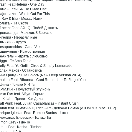
rash Feat Helena - One Day
Номо - Если Бы Не Было Нас
ajor Lazer - Watch Out For This
l Ray & Elia - Между Нами
Лолита - На Скотч
1ncent Feat. Ай - Q - Тобой Дышать
Пропаганда - Мальчик В Зеркале
Ангелия - Неразлучные
нь - Янь - Круто
Desaparecidos - Cada Vez
Нашеvremя - Искусственная
НеАнгелы - Играть с любовью
igga - Te Amo Tanto
elly Feat. Yo Gotti - Ciroc & Simply Lemonade
Аслан Махов - Остановись
Вика Гранд - Я Не Боюсь (New Deep Version 2014)
Shakira Feat. Rihanna - Cant Remember To Forget You
Афина - Только Я И Ты
.Р.М.И.Я - Почувствуй эту ночь
иха Гам feat. Alfiya - Горько
 - Killah - Привет Как Дела
aft Punk Feat. Julian Casablancas - Instant Crush
atan feat. Тимати & Dj Rich - Art - Девочка Бомба (ATOM MIX MASH UP)
nrique Iglesias Feat. Romeo Santos - Loco
Александр Еловских - Только Ты
imon Grey - Где-То
itbull Feat. Kesha - Timber
cooter - 4 A.M.