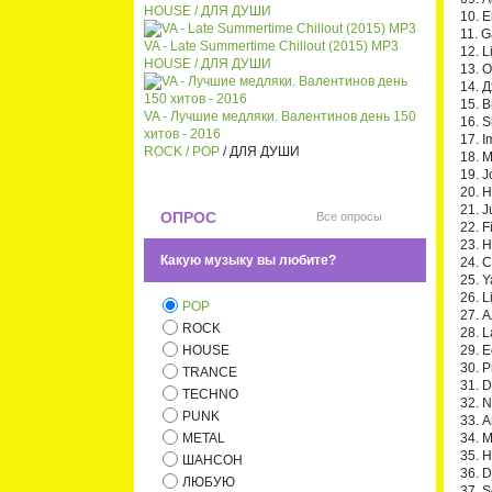
HOUSE / ДЛЯ ДУШИ
10. E
11. G
VA - Late Summertime Chillout (2015) MP3
12. L
HOUSE / ДЛЯ ДУШИ
13. О
14. 
15. В
VA - Лучшие медляки. Валентинов день 150
16. S
хитов - 2016
17. I
ROCK /
POP
/ ДЛЯ ДУШИ
18. M
19. J
20. 
21. J
ОПРОС
Все опросы
22. F
23. 
Какую музыку вы любите?
24. C
25. Y
26. L
POP
27. 
ROCK
28. L
29. 
HOUSE
30. P
TRANCE
31. D
TECHNO
32. N
PUNK
33. 
34. M
METAL
35. H
ШАНСОН
36. D
ЛЮБУЮ
37. 