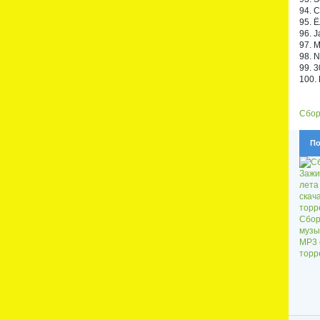
94. C
95. 
96. J
97. M
98. 
99. 3
100.
Сбор
По
Сбор
музы
MP3 
торр