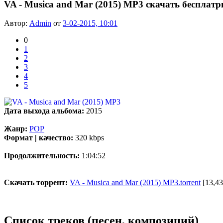
VA - Musica and Mar (2015) MP3 скачать бесплатр
Автор:
Admin
от
3-02-2015, 10:01
0
1
2
3
4
5
Дата выхода альбома:
2015
Жанр:
POP
Формат | качество:
320 kbps
Продолжительность:
1:04:52
Скачать торрент:
VA - Musica and Mar (2015) MP3.torrent
[13,43
Список треков (песен, композиций)