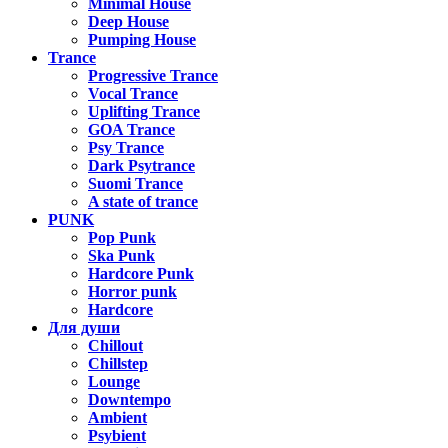
Minimal House
Deep House
Pumping House
Trance
Progressive Trance
Vocal Trance
Uplifting Trance
GOA Trance
Psy Trance
Dark Psytrance
Suomi Trance
A state of trance
PUNK
Pop Punk
Ska Punk
Hardcore Punk
Horror punk
Hardcore
Для души
Chillout
Chillstep
Lounge
Downtempo
Ambient
Psybient