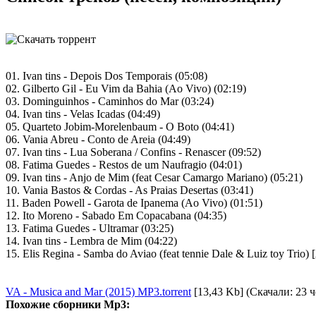
01. Ivan tins - Depois Dos Temporais (05:08)
02. Gilberto Gil - Eu Vim da Bahia (Ao Vivo) (02:19)
03. Dominguinhos - Caminhos do Mar (03:24)
04. Ivan tins - Velas Icadas (04:49)
05. Quarteto Jobim-Morelenbaum - O Boto (04:41)
06. Vania Abreu - Conto de Areia (04:49)
07. Ivan tins - Lua Soberana / Confins - Renascer (09:52)
08. Fatima Guedes - Restos de um Naufragio (04:01)
09. Ivan tins - Anjo de Mim (feat Cesar Camargo Mariano) (05:21)
10. Vania Bastos & Cordas - As Praias Desertas (03:41)
11. Baden Powell - Garota de Ipanema (Ao Vivo) (01:51)
12. Ito Moreno - Sabado Em Copacabana (04:35)
13. Fatima Guedes - Ultramar (03:25)
14. Ivan tins - Lembra de Mim (04:22)
15. Elis Regina - Samba do Aviao (feat tennie Dale & Luiz toy Trio) 
VA - Musica and Mar (2015) MP3.torrent
[13,43 Kb] (Скачали: 23 ч
Похожие сборники Mp3: