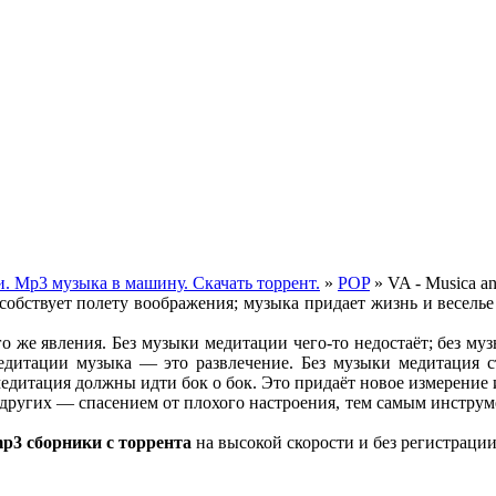
. Mp3 музыка в машину. Скачать торрент.
»
POP
» VA - Musica a
собствует полету воображения; музыка придает жизнь и веселье
о же явления. Без музыки медитации чего-то недостаёт; без му
итации музыка — это развлечение. Без музыки медитация ста
медитация должны идти бок о бок. Это придаёт новое измерение
других — спасением от плохого настроения, тем самым инструме
p3 сборники с торрента
на высокой скорости и без регистрации