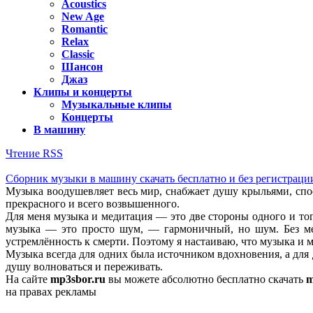
Acoustics
New Age
Romantic
Relax
Classic
Шансон
Джаз
Клипы и концерты
Музыкальные клипы
Концерты
В машину
Чтение RSS
Сборник музыки в машину скачать бесплатно и без регистрации
Музыка воодушевляет весь мир, снабжает душу крыльями, спо
прекрасного и всего возвышенного.
Для меня музыка и медитация — это две стороны одного и тог
музыка — это просто шум, — гармоничный, но шум. Без мед
устремлённость к смерти. Поэтому я настаиваю, что музыка и 
Музыка всегда для одних была источником вдохновения, а для 
душу волноваться и переживать.
На сайте
mp3sbor.ru
вы можете абсолютно бесплатно скачать
m
на правах рекламы