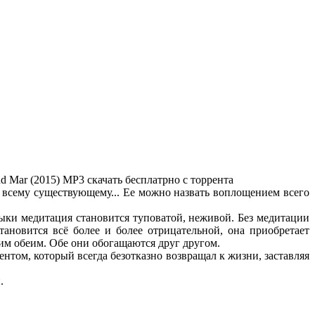
nd Mar (2015) MP3 скачать бесплатрно с торрента
 всему существующему... Ее можно назвать воплощением всего
зыки медитация становится туповатой, неживой. Без медитации
новится всё более и более отрицательной, она приобретает
 им обеим. Обе они обогащаются друг другом.
нтом, который всегда безотказно возвращал к жизни, заставляя
.