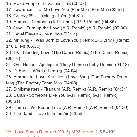
16. Plaza People - Love Like This (05:07)
17. Lawrence - Let Me Love You (Pier Mix) (Pier Mix) (03:57)
18. Groovy 69 - Thinking of You (04:31)
19. Hanna - Diamonds (R.P. Remix) (R.P. Remix) (04:36)
20. Java - Turn up the Love (A.R. Remix) (A.R. Remix) (05:36)
21. Level Eleven - Lovin' You (05:14)
22. Mr. King - I Was Born to Love You (Remix 140 BPM) (Remix
140 BPM) (05:20)
23. TK - Bleeding Love (The Dance Remix) (The Dance Remix)
(05:10)
24. One Nation - Apologize (Roby Remix) (Roby Remix) (04:18)
25. Dj Hush - What a Feeling (04:04)
26. Heartclub - Love You Like a Love Song (The Factory Team
Mix) (The Factory Team Mix) (04:08)
27. D'Mixmasters - Titanium (A.R. Remix) (A.R. Remix) (04:34)
28. Sarah - Someone Like You (A.R. Remix) (A.R. Remix)
(05:31)
29. Hanna - We Found Love (A.R. Remix) (A.R. Remix) (04:30)
30. The Band - Love Is in the Air (03:55)
VA - Love Songs Remixed (2015) MP3.torrent
[15,54 Kb]