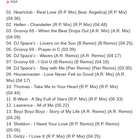
POP
01. Heartclub - Real Love (R.P. Mix) [feat. Angelica] (R.P. Mix)
(04:36)
02. Hellen - Chandelier (R.P. Mix) (R.P. Mix) (04:48)
03. Groovy 69 - When the Beat Drops Out (A.R. Mix) (A.R. Mix)
(04:09)
04. DJ Space'c - Lovers on the Sun (B Remix) (B Remix) (04:25)
05. Groovy 69 - Prayer in C (03:39)
06. DJ Space'c - Waves (A.R. Remix) (A.R. Remix) (04:17)
07. Groovy 69 - I Got U (B Remix) (B Remix) (04:16)
08. DJ Space'c - Stay with Me (Pier Remix) (Pier Remix) (03:30)
09. Housemaster - Love Never Felt so Good (A.R. Mix) (A.R.
Mix) (04:17)
10. Thomas - Take Me to Your Heart (R.P. Mix) (R.P. Mix)
(04:44)
11. B-West - A Sky Full of Stars (R.P. Mix) (R.P. Mix) (05:33)
12. Lawrence - All of Me (05:22)
13. Boyz Boyz Boyz - Story of My Life (A.R. Remix) (A.R. Remix)
(04:28)
14. Sheldon - I Need Your Love (R.P. Remix) (R.P. Remix)
(05:05)
15. Girlzz - I Love It (R.P. Mix) (R.P. Mix) (04:25)