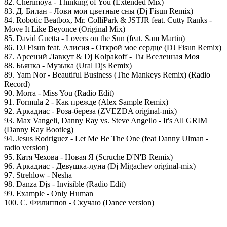
82. Cherimoya - Thinking of You (Extended Mix)
83. Д. Билан - Лови мои цветные сны (Dj Fisun Remix)
84. Robotic Beatbox, Mr. ColliPark & JSTJR feat. Cutty Ranks -
Move It Like Beyonce (Original Mix)
85. David Guetta - Lovers on the Sun (feat. Sam Martin)
86. DJ Fisun feat. Алисия - Открой мое сердце (DJ Fisun Remix)
87. Арсений Лавкут & Dj Kolpakoff - Ты Вселенная Моя
88. Бьянка - Музыка (Ural Djs Remix)
89. Yam Nor - Beautiful Business (The Mankeys Remix) (Radio
Record)
90. Morra - Miss You (Radio Edit)
91. Formula 2 - Как прежде (Alex Sample Remix)
92. Аркадиас - Роза-береза (ZVEZDA original-mix)
93. Max Vangeli, Danny Ray vs. Steve Angello - It's All GRIM
(Danny Ray Bootleg)
94. Jesus Rodriguez - Let Me Be The One (feat Danny Ulman -
radio version)
95. Катя Чехова - Новая Я (Scruche D'N'B Remix)
96. Аркадиас - Девушка-луна (Dj Migachev original-mix)
97. Strehlow - Nesha
98. Danza Djs - Invisible (Radio Edit)
99. Example - Only Human
100. С. Филиппов - Скучаю (Dance version)