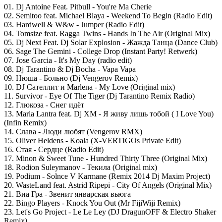
01. Dj Antoine Feat. Pitbull - You're Ma Cherie
02. Semitoo feat. Michael Blaya - Weekend To Begin (Radio Edit)
03. Hardwell & W&w - Jumper (Radio Edit)
04. Tomsize feat. Ragga Twins - Hands In The Air (Original Mix)
05. Dj Next Feat. Dj Solar Explosion - Жажда Танца (Dance Club)
06. Sage The Gemini - College Drop (Instant Party! Retwerk)
07. Jose Garcia - It's My Day (radio edit)
08. Dj Tarantino & Dj Bocha - Vapa Vapa
09. Нюша - Больно (Dj Vengerov Remix)
10. DJ Сателлит и Marlena - My Love (Original mix)
11. Survivor - Eye Of The Tiger (Dj Tarantino Remix Radio)
12. Глюкоза - Снег идёт
13. Maria Lantra feat. Dj XM - Я живу лишь тобой ( I Love You)
(Infin Remix)
14. Слава - Люди любят (Vengerov RMX)
15. Oliver Heldens - Koala (X-VERTIGOs Private Edit)
16. Стая - Сердце (Radio Edit)
17. Minon & Sweet Tune - Hundred Thirty Three (Original Mix)
18. Rodion Suleymanov - Текила (Original mix)
19. Podium - Solnce V Karmane (Remix 2014 Dj Maxim Project)
20. WasteLand feat. Astrid Ripepi - City Of Angels (Original Mix)
21. Виа Гра - Звенит январская вьюга
22. Bingo Players - Knock You Out (Mr FijiWiji Remix)
23. Let's Go Project - Le Le Ley (DJ DragunOFF & Electro Shaker
Remix)