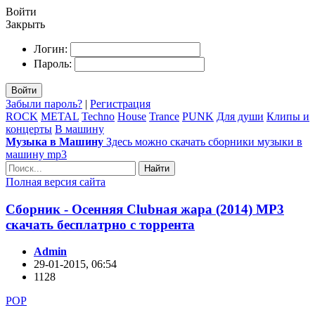
Войти
Закрыть
Логин:
Пароль:
Войти
Забыли пароль?
|
Регистрация
ROCK
METAL
Techno
House
Trance
PUNK
Для души
Клипы и
концерты
В машину
Музыка в Машину
Здесь можно скачать сборники музыки в
машину mp3
Найти
Полная версия сайта
Сборник - Осенняя Clubная жара (2014) MP3
скачать бесплатрно с торрента
Admin
29-01-2015, 06:54
1128
POP