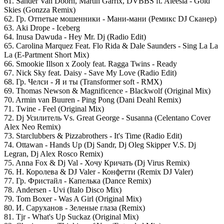
61. Sander Van Doorn, Martin Garrix, DVBBS ft. Aleesia - Gold
Skies (Gonzza Remix)
62. Гр. Отпетые мошенники - Мани-мани (Ремикс DJ Сканер)
63. Aki Drope - Iceberg
64. Inusa Dawuda - Hey Mr. Dj (Radio Edit)
65. Carolina Marquez Feat. Flo Rida & Dale Saunders - Sing La La
La (E-Partment Short Mix)
66. Smookie Illson x Zooly feat. Ragga Twins - Ready
67. Nick Sky feat. Daisy - Save My Love (Radio Edit)
68. Гр. Челси - Я и ты (Transformer soft - RMX)
69. Thomas Newson & Magnificence - Blackwolf (Original Mix)
70. Armin van Buuren - Ping Pong (Dani Deahl Remix)
71. Twine - Feel (Original Mix)
72. Dj Усилитель Vs. Great George - Susanna (Celentano Cover
Alex Neo Remix)
73. Starclubbers & Pizzabrothers - It's Time (Radio Edit)
74. Ottawan - Hands Up (Dj Sandr, Dj Oleg Skipper V.S. Dj
Legran, Dj Alex Rosco Remix)
75. Anna Fox & Dj Val - Хочу Кричать (Dj Virus Remix)
76. Н. Королева & DJ Valer - Конфетти (Remix DJ Valer)
77. Гр. Фристайл - Капелька (Dance Remix)
78. Andersen - Uvi (Italo Disco Mix)
79. Tom Boxer - Was A Girl (Original Mix)
80. И. Саруханов - Зеленые глаза (Remix)
81. Tjr - What's Up Suckaz (Original Mix)