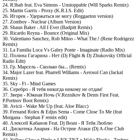
24. R3hab feat. Eva Simons - Unstoppable (Will Sparks Remix)
25. Martin Garrix - Proxy (K.R.I.S. Edit)
26. Игорек - Удержаться не могу (Reggaeton version)
27. Zomboy - Nuclear (Album Version)
28. Shaun Baker - All I Ever (Badpitt Remix)
29. Ricardo Reyna - Bounce (Original Mix)
30. Valentiano Sanchez, Rob Miloo - What The.! (Rene Rodrigezz
Remix)
31. La Familia Loca Vs Gabry Ponte - Imaginate (Radio Mix)
32. Полина Гагарина - Нет (Dj Flight & Dj Zhukovsky Official
Radio Edit)
33. Гр. Марсель - Сколько бы... (Remix)
34. Major Lazer feat. Pharrell Williams - Aerosol Can (Jackal
Remix)
35. Sky - Fi - Mind Games
36. Серебро - Я тебя никогда никому не отдам!
37. Звери - Южная Ночь (V.Reznikov & Denis First Feat.
P.Portnov Boot Remix)
38. Avicii - Wake Me Up (feat. Aloe Blacc)
39. Fernand Rolex & Edjus Sema - Come Close To Me (feat
Morgana - Stephan F remix edit)
40. Алексей Кабанов Feat. Dj Beast - Я Тебя Люблю
41. Дискотека Авария - На Острие Атаки (Dj A-One Club
Remix)
42. Yellow Claw x Diplo x LNY TNZ x Waka Flocka - Techno