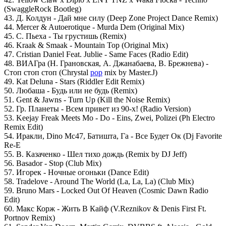
(SwaggleRock Bootleg)
43. Д. Колдун - Дай мне силу (Deep Zone Project Dance Remix)
44. Mercer & Autoerotique - Murda Dem (Original Mix)
45. С. Пьеха - Ты грустишь (Remix)
46. Kraak & Smaak - Mountain Top (Original Mix)
47. Cristian Daniel Feat. Jublie - Same Faces (Radio Edit)
48. ВИАГра (Н. Грановская, А. Джанабаева, В. Брежнева) -
Стоп стоп стоп (Chrystal
pop
mix by Master.J)
49. Kat Deluna - Stars (Riddler Edit Remix)
50. Любаша - Будь или не будь (Remix)
51. Gent & Jawns - Turn Up (Kill the Noise Remix)
52. Гр. Планеты - Всем привет из 90-х! (Radio Version)
53. Keejay Freak Meets Mo - Do - Eins, Zwei, Polizei (Ph Electro
Remix Edit)
54. Иракли, Dino Mc47, Батишта, Га - Все Будет Ок (Dj Favorite
Re-E
55. В. Казаченко - Шел тихо дождь (Remix by DJ Jeff)
56. Basador - Stop (Club Mix)
57. Игорек - Ночные огоньки (Dance Edit)
58. Tradelove - Around The World (La, La, La) (Club Mix)
59. Bruno Mars - Locked Out Of Heaven (Cosmic Dawn Radio
Edit)
60. Макс Корж - Жить В Кайф (V.Reznikov & Denis First Ft.
Portnov Remix)