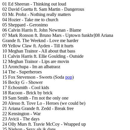
01 Ed Sheeran - Thinking out loud
02 David Guetta ft. Sam Martin - Dangerous
03 Mr. Probz - Nothing really matters
04 Hozier - Take me to church
05 Sheppard - Geronimo
06 Calvin Harris ft. John Newman - Blame
07 Mark Ronson ft. Bruno Mars - Uptown funkbr]08 Ariana
Grande ft. The Weeknd - Love me harder
09 Yellow Claw ft. Ayden - Till it hurts
10 Meghan Trainor - All about that bass
11 Calvin Harris ft. Ellie Goulding - Outside
12 Meghan Trainor - Lips are movin
13 Aronchupa - Im an albatraoz
14 The - Superheroes
15 Fox Stevenson - Sweets (Soda
pop
)
16 Becky G - Shower
17 Echosmith - Cool kids
18 Racoon - Brick by brick
19 Sam Smith - I'm not the only one
20 Alesso ft. Tove Lo - Heroes (we could be)
21 Ariana Grande ft. Zedd - Break free
22 Kensington - War
23 Avicii - The days
24 Olly Murs ft. Travie McCoy - Wrapped up
25 Nielson - Sexy als ik dans