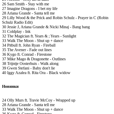
26 Sam Smith - Stay with me
27 Imagine Dragons - I bet my life
28 Ariana Grande - Santa tell me
29 Lilly Wood & the Prick and Robin Schulz - Prayer in C (Robin
Schulz Radio Edit)
30 Jessie J, Ariana Grande & Nicki Minaj - Bang bang
31 Coldplay - Ink
32 The Magician ft. Years & ; Years - Sunlight
33 Walk The Moon - Shut up + dance
34 Pitbull ft. John Ryan - Fireball
35 The Avener - Fade out lines
36 Kygo ft. Conrad - Firestone
37 Mike Mago & Dragonette - Outlines
38 Trijntje Oosterhuis - Walk along
39 Gwen Stefani - Baby don't lie
40 Iggy Azalea ft. Rita Ora - Black widow
Новинки
24 Olly Murs ft. Travie McCoy - Wrapped up
28 Ariana Grande - Santa tell me
33 Walk The Moon - Shut up + dance
36 Kygo ft. Conrad - Firestone