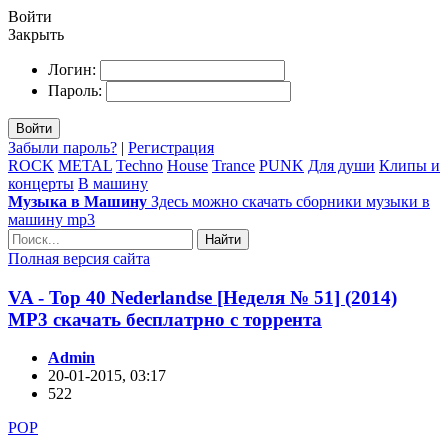
Войти
Закрыть
Логин:
Пароль:
Войти
Забыли пароль?
|
Регистрация
ROCK
METAL
Techno
House
Trance
PUNK
Для души
Клипы и
концерты
В машину
Музыка в Машину
Здесь можно скачать сборники музыки в
машину mp3
Найти
Полная версия сайта
VA - Top 40 Nederlandse [Неделя № 51] (2014)
MP3 скачать бесплатрно с торрента
Admin
20-01-2015, 03:17
522
POP