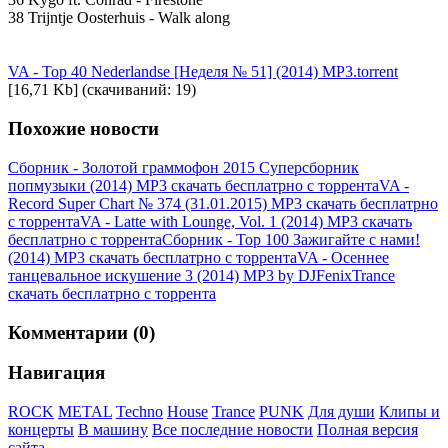
38 Trijntje Oosterhuis - Walk along
VA - Top 40 Nederlandse [Неделя № 51] (2014) MP3.torrent
[16,71 Kb] (cкачиваний: 19)
Похожие новости
Сборник - Золотой граммофон 2015 Суперсборник
попмузыки (2014) MP3 скачать бесплатрно с торрента
VA -
Record Super Chart № 374 (31.01.2015) MP3 скачать бесплатрно
с торрента
VA - Latte with Lounge, Vol. 1 (2014) MP3 скачать
бесплатрно с торрента
Сборник - Top 100 Зажигайте с нами!
(2014) MP3 скачать бесплатрно с торрента
VA - Осеннее
танцевальное искушение 3 (2014) MP3 by DJFenixTrance
скачать бесплатрно с торрента
Комментарии (0)
Навигация
ROCK
METAL
Techno
House
Trance
PUNK
Для души
Клипы и
концерты
В машину
Все последние новости
Полная версия
сайта