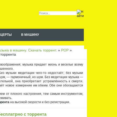
НЦЕРТЫ
В МАШИНУ
Чт
ен
ие
зыка в машину. Скачать торрент.
»
POP
»
RS
S
 торрента
 воображения; музыка придает жизнь и веселье всему
ышенного.
ез музыки медитации чего-то недостаёт; без музыки
шум, — гармоничный, но шум. Без медитации музыка —
тельной, она приобретает устремлённость к смерти.
даёт новое измерение им обеим. Обе они обогащаются
ием от плохого настроения, тем самым инструментом,
еживать.
ррента
на высокой скорости и без регистрации.
бесплатрно с торрента