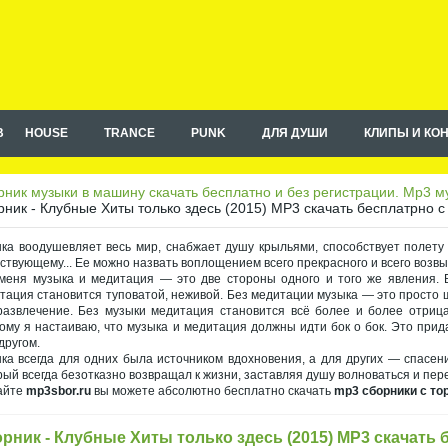
B
HOUSE
TRANCE
PUNK
ДЛЯ ДУШИ
КЛИПЫ И КО
ник музыки в машину скачать бесплатно и без регистрации. Mp3 му
ник - Клубные Хиты только здесь (2015) MP3 скачать бесплатрно с
ка воодушевляет весь мир, снабжает душу крыльями, способствует полету
ствующему... Ее можно назвать воплощением всего прекрасного и всего возв
меня музыка и медитация — это две стороны одного и того же явления. Б
тация становится туповатой, неживой. Без медитации музыка — это просто 
развлечение. Без музыки медитация становится всё более и более отрица
ому я настаиваю, что музыка и медитация должны идти бок о бок. Это при
другом.
ка всегда для одних была источником вдохновения, а для других — спасен
рый всегда безотказно возвращал к жизни, заставляя душу волноваться и пер
айте
mp3sbor.ru
вы можете абсолютно бесплатно скачать
mp3 сборники с то
рник - Клубные Хиты только здесь (2015) MP3 скачать 
на правах рекламы