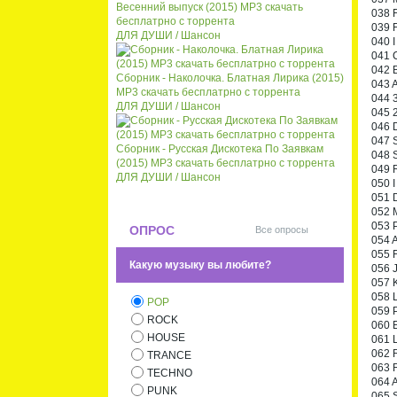
Весенний выпуск (2015) MP3 скачать
038 F
бесплатрно с торрента
039 
ДЛЯ ДУШИ / Шансон
040 
041 C
042 
Сборник - Наколочка. Блатная Лирика (2015)
043 
MP3 скачать бесплатрно с торрента
044 3
ДЛЯ ДУШИ / Шансон
045 
046 D
047 S
Сборник - Русская Дискотека По Заявкам
048 S
(2015) MP3 скачать бесплатрно с торрента
049 R
ДЛЯ ДУШИ / Шансон
050 I
051 
052 M
053 P
ОПРОС
Все опросы
054 A
055 F
Какую музыку вы любите?
056 
057 K
058 L
POP
059 P
ROCK
060 
HOUSE
061 L
062 R
TRANCE
063 R
TECHNO
064 A
PUNK
065 