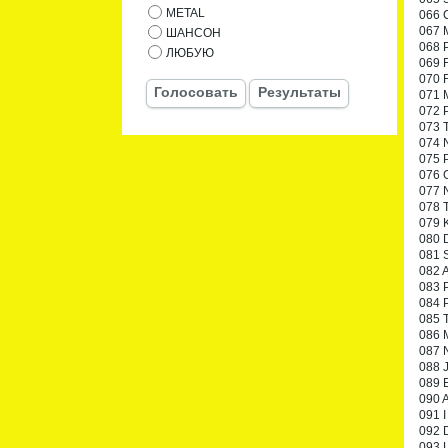
METAL
066 
067 M
ШАНСОН
068 P
ЛЮБУЮ
069 F
070 F
Голосовать
Результаты
071 M
072 P
073 
074 N
075 P
076 G
077 
078 T
079 
080 D
081 S
082 A
083 P
084 P
085 
086 M
087 
088 J
089 E
090 A
091 I
092 
093 