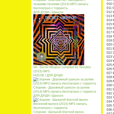
Сборник - Блатной Хит. Выходной с
010 
лучшими песнями (2014) MP3 скачать
011 G
бесплатрно с торрента
012 
ДЛЯ ДУШИ / Шансон
013 F
014 M
015 
016 P
017 
018 T
019 D
020 I
021 E
022 S
023 V
024 
025 A
VA - Secret Weapon compiled by Shouton
026 R
(2015) MP3
027 B
HOUSE / ДЛЯ ДУШИ
028 M
029 
030 
Сборник - Дорожный шансон за рулем
031 D
(2014) MP3 скачать бесплатрно с торрента
032 V
ДЛЯ ДУШИ / Шансон
033 Y
034 T
035 S
036 G
Сборник - Шальной блатной музон.
037 M