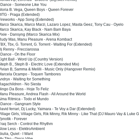
I Dance - Someone Like You
loria B. Vega, Queen Boys - Queen Forever
WTG - Praga (Extended)
ireworks - App Song (Extended)
arco Skarica, Marco Marzi, Lazaro Lopez, Masta Geez, Tony Cau - Oyelo
Marco Skarica, Kay Black - Nam Bam Baya
ixie - Dansyng (Marco Skarica Mix)
Rudy Mas, Manu Pleasure - Arena Kombact
BX, Tbx, G. Torrent, G. Torrent - Waiting For (Extended)
j Renny - Frecciarossa
 Dance - On the Floor
ight Ball - Word Up (Country Version)
teph B., Steph B - Electric Love (Extended Mix)
ivian B, Samma & Melilli - Music Only (Hangover Remix)
Marcela Ocampo - Toquen Tambores
ndryx - Waiting for Something
agachildren - No Siesta
ingo Da Boss - Hoje To Feliz
anu Pleasure, Andrea Flash - All Around the World
Alma Ritmica - Todo el Mundo
I Dance - Gangnam Style
avid ferrari, Dj Lucky, Yaimara - Te Voy a Dar (Extended)
illage Girls, Village Girls, Rik Minny, Rik Minny - Like That (DJ Mauro Vay & Luke 
pnotik - Forever
raq Serch - Control the Rhythm
low Less - ElektroAmbient
iulia, Quiet - I Want
y Tiko - Disco Vibe