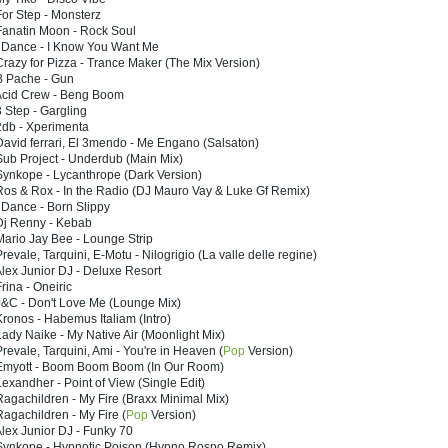
or Step - Monsterz
Fanatin Moon - Rock Soul
I Dance - I Know You Want Me
razy for Pizza - Trance Maker (The Mix Version)
B Pache - Gun
Acid Crew - Beng Boom
 Step - Gargling
2db - Xperimenta
avid ferrari, El 3mendo - Me Engano (Salsaton)
ub Project - Underdub (Main Mix)
ynkope - Lycanthrope (Dark Version)
os & Rox - In the Radio (DJ Mauro Vay & Luke Gf Remix)
 Dance - Born Slippy
Dj Renny - Kebab
ario Jay Bee - Lounge Strip
revale, Tarquini, E-Motu - Nilogrigio (La valle delle regine)
lex Junior DJ - Deluxe Resort
rina - Oneiric
J&C - Don't Love Me (Lounge Mix)
ronos - Habemus Italiam (Intro)
ady Naike - My Native Air (Moonlight Mix)
revale, Tarquini, Ami - You're in Heaven (
Pop
Version)
Emyott - Boom Boom Boom (In Our Room)
exandher - Point of View (Single Edit)
agachildren - My Fire (Braxx Minimal Mix)
agachildren - My Fire (
Pop
Version)
lex Junior DJ - Funky 70
Synkope - Hypnotic Poison (Hypno Rospo Remix)