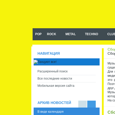
Музыка в машину, сборники
музыки в машину mp3
POP
ROCK
METAL
TECHNO
CLU
Сбор
Сбор
НАВИГАЦИЯ
Музы
суще
Расширенный поиск
Для 
меди
Все последние новости
это 
Поэт
Мобильная версия сайта
друг 
Музы
кото
На с
АРХИВ НОВОСТЕЙ
В
В
В виде календаря
Сбо
виде
виде