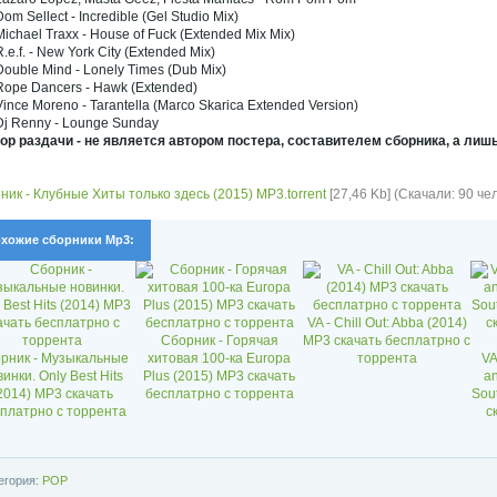
om Sellect - Incredible (Gel Studio Mix)
ichael Traxx - House of Fuck (Extended Mix Mix)
.e.f. - New York City (Extended Mix)
Double Mind - Lonely Times (Dub Mix)
Rope Dancers - Hawk (Extended)
ince Moreno - Tarantella (Marco Skarica Extended Version)
Dj Renny - Lounge Sunday
втор раздачи - не является автором постера, составителем сборника, а лишь
ник - Клубные Хиты только здесь (2015) MP3.torrent
[27,46 Kb] (Скачали: 90 чел
хожие сборники Mp3:
VA - Chill Out: Abba (2014)
Сборник - Горячая
MP3 скачать бесплатрно с
рник - Музыкальные
хитовая 100-ка Europa
торрента
VA
инки. Only Best Hits
Plus (2015) MP3 скачать
a
2014) MP3 скачать
бесплатрно с торрента
Sou
платрно с торрента
с
егория:
POP