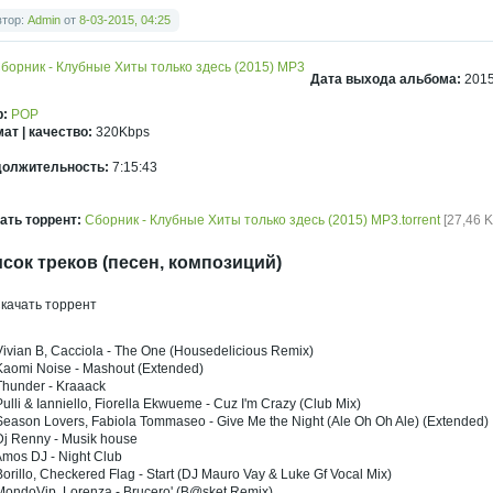
втор:
Admin
от
8-03-2015, 04:25
Дата выхода альбома:
201
р:
POP
ат | качество:
320Kbps
должительность:
7:15:43
ать торрент:
Сборник - Клубные Хиты только здесь (2015) MP3.torrent
[27,46 K
сок треков (песен, композиций)
ivian B, Cacciola - The One (Housedelicious Remix)
Kaomi Noise - Mashout (Extended)
Thunder - Kraaack
ulli & Ianniello, Fiorella Ekwueme - Cuz I'm Crazy (Club Mix)
eason Lovers, Fabiola Tommaseo - Give Me the Night (Ale Oh Oh Ale) (Extended)
Dj Renny - Musik house
Amos DJ - Night Club
orillo, Checkered Flag - Start (DJ Mauro Vay & Luke Gf Vocal Mix)
MondoVip, Lorenza - Brucero' (B@sket Remix)