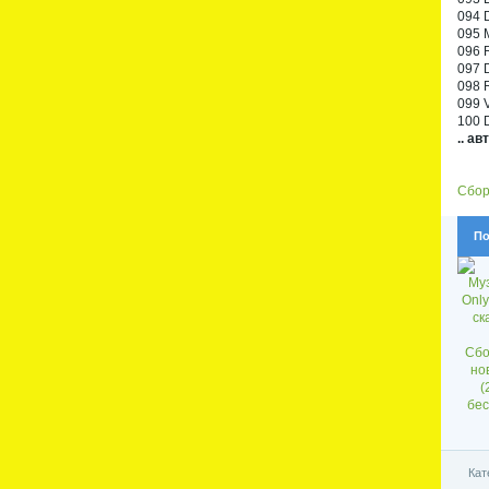
094 D
095 M
096 R
097 
098 
099 V
100 
.. а
Сбор
По
Сбо
нов
(
бес
Кат