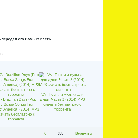
 передал его Вам - как есть.
.)
VA - Песни и музыка для
 - Brazilian Days (Pop
души. Часть 2 (2014) MP3
nd Bossa Songs From
скачать бесплатрно с
th America) (2014) MP3
торрента
качать бесплатрно с
торрента
0
655
Вернуться