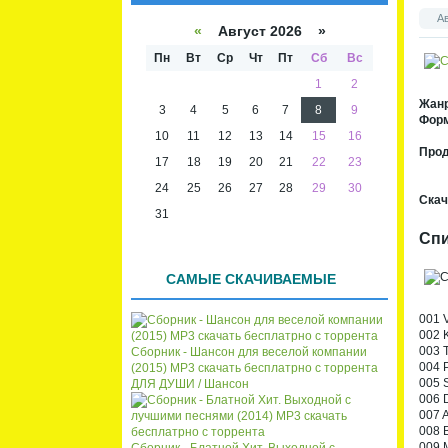
списк
кален
А
а
даря
«
Август 2026 »
Пн
Вт
Ср
Чт
Пт
Сб
Вс
1
2
Жан
3
4
5
6
7
8
9
Форм
10
11
12
13
14
15
16
Про
17
18
19
20
21
22
23
24
25
26
27
28
29
30
Скач
31
Спи
САМЫЕ СКАЧИВАЕМЫЕ
001 V
002 
003 
Сборник - Шансон для веселой компании
004 P
(2015) MP3 скачать бесплатрно с торрента
005 S
ДЛЯ ДУШИ / Шансон
006 
007 
008 B
009 