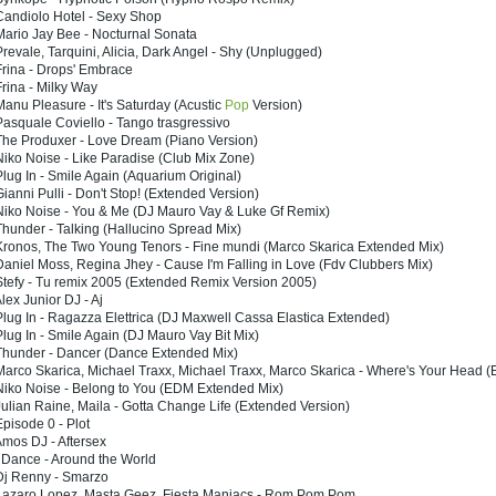
Candiolo Hotel - Sexy Shop
ario Jay Bee - Nocturnal Sonata
revale, Tarquini, Alicia, Dark Angel - Shy (Unplugged)
rina - Drops' Embrace
rina - Milky Way
anu Pleasure - It's Saturday (Acustic
Pop
Version)
asquale Coviello - Tango trasgressivo
The Produxer - Love Dream (Piano Version)
iko Noise - Like Paradise (Club Mix Zone)
lug In - Smile Again (Aquarium Original)
ianni Pulli - Don't Stop! (Extended Version)
Niko Noise - You & Me (DJ Mauro Vay & Luke Gf Remix)
hunder - Talking (Hallucino Spread Mix)
Kronos, The Two Young Tenors - Fine mundi (Marco Skarica Extended Mix)
aniel Moss, Regina Jhey - Cause I'm Falling in Love (Fdv Clubbers Mix)
tefy - Tu remix 2005 (Extended Remix Version 2005)
lex Junior DJ - Aj
lug In - Ragazza Elettrica (DJ Maxwell Cassa Elastica Extended)
lug In - Smile Again (DJ Mauro Vay Bit Mix)
Thunder - Dancer (Dance Extended Mix)
arco Skarica, Michael Traxx, Michael Traxx, Marco Skarica - Where's Your Head (
Niko Noise - Belong to You (EDM Extended Mix)
ulian Raine, Maila - Gotta Change Life (Extended Version)
pisode 0 - Plot
mos DJ - Aftersex
 Dance - Around the World
Dj Renny - Smarzo
Lazaro Lopez, Masta Geez, Fiesta Maniacs - Rom Pom Pom