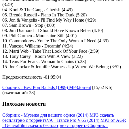
(3:49)
04. Kool & The Gang - Cherish (4:49)
05. Brenda Russell - Piano In The Dark (5:20)
06. Jon & Vangelis - I'll Find My Way Home (4:29)
07. Sam Brown - Stop (4:00)
08. Jim Diamond - I Should Have Known Better (4:10)
09. Phil Carmen - Moonshine Still (4:01)
10. Commodores - You're The Only Woman I Need (4:39)
11. Vanessa Williams - Dreamin' (4:24)
12. Marti Web - Take That Look Of Your Face (2:59)
13. Tony Carey - Room With A View (3:22)
14. Tears For Fears - Woman In Chains (5:28)
15. Joe Cocker & Jennifer Warnes - Up Where We Belong (3:52)
Продoлжитeльность -01:05:04
Сборник - Best Pop Ballads (1999) MP3.torrent
[15,62 Kb]
(cкачиваний: 28)
Похожие новости
Сборник - Музыка для вашего офиса (2014) MP3 скачать
бесплатрно с торрента
VA - Trance Pro V.65 (2014) MP3 от AGR
- Generalfilm скачать бесплатрно с торрента
Сборник -