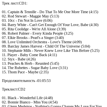
Трек лист:CD1:
01. Captain & Tennille - Do That To Me One More Time (4:15)
02. Rod Stewart - Maggie May (5:13)
03. 10cc - I'm Not In Love (6:06)
04. Barry White - Can't Get Enough Of Your Love, Babe (4:30)
05. Rita Coolidge - We're All Alone (3:39)
06. Robert Palmer - Every Kinda People (3:25)
07. Elkie Brooks - Pearl's a Singer (3:40)
08. Love Unlimited Orchestra - Love's Theme (4:09)
09. Barclay James Harvest - Child Of The Universe (5:04)
10. Stephanie Mills - Never Knew Love Like This Before (5:25)
11. Player - Baby Come Back (4:11)
12. Styx - Babe (4:26)
13. Peaches & Herb - Reunited (5:45)
14. The Rubettes - Sugar Baby Love (3:31)
15. Thom Pace - Maybe (2:35)
Продoлжитeльность -01:05:53
Треклист:CD2
01. Black - Wonderful Life (4:48)
02. Bonnie Bianco - Miss You (4:54)
03. Glenn Medeiros - Nothing's Gonna Change My Love For You