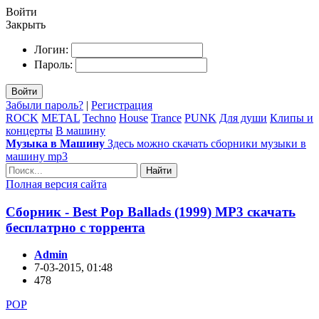
Войти
Закрыть
Логин:
Пароль:
Войти
Забыли пароль?
|
Регистрация
ROCK
METAL
Techno
House
Trance
PUNK
Для души
Клипы и
концерты
В машину
Музыка в Машину
Здесь можно скачать сборники музыки в
машину mp3
Найти
Полная версия сайта
Сборник - Best Pop Ballads (1999) MP3 скачать
бесплатрно с торрента
Admin
7-03-2015, 01:48
478
POP