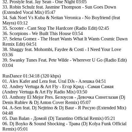
32. Prostyle feat. Jay Sean - One Night 03:05
33. Robin Schulz feat. Jasmine Thompson - Sun Goes Down
(Extended Vocal Mix) 05:47
34. Sak Noel Vs Kuba & Neitan Veronica - No Boyfriend (feat
Mayra) 03:12
35. Scooter - Cant Stop The Hardcore (Radio Edit) 02:45
36. Scorpions - We Built This House 03:54
37. Selena Gomez - The Heart Wants What It Wants Cosmic Dawn
Remix Edit) 04:51
38. Shaggy feat. Mohombi, Faydee & Costi - I Need Your Love
03:36
39. Swanky Tunes Feat. Pete Wilde - Wherever U Go (Radio Edit)
03:04
RusDance 01:34:18 (320 kbps)
01. Alex Kafer and Lera feat. Ural DJs - Алешка 04:51
02. Andrey Vertuga & Art Fly - Егор Крид - Самая Cамая
(Andrey Vertuga & Art Fly Radio Mix) 03:50
03. Anthony El Mejor Pres. Белоусов - Девочка Синеглазая (Dj
Denis Rublev & Dj Anton Cover Remix) 05:07
04. A-Sen feat. Dj Nejtrino & Dj Baur - Я Рисую (Extended Mix)
04:48
05. Dan Balan - Домой (Dj Tarantino Official Remix) 05:21
06. Dj Boyko & Sound Shocking - Трава (Dj Kolya Funk Official
Remix) 05:01