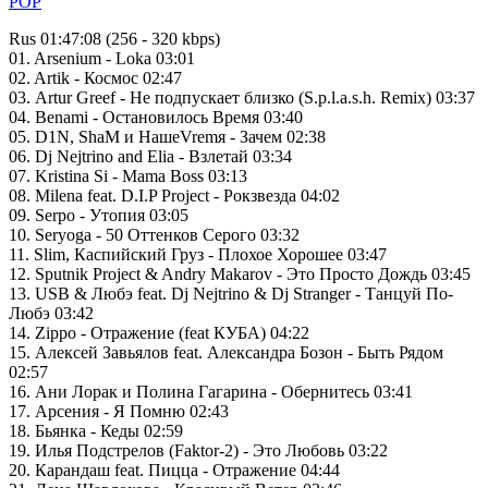
POP
Rus 01:47:08 (256 - 320 kbps)
01. Arsenium - Loka 03:01
02. Artik - Космос 02:47
03. Artur Greef - Не подпускает близко (S.p.l.a.s.h. Remix) 03:37
04. Benami - Остановилось Время 03:40
05. D1N, ShaM и НашеVremя - Зачем 02:38
06. Dj Nejtrino and Elia - Взлетай 03:34
07. Kristina Si - Mama Boss 03:13
08. Milena feat. D.I.P Project - Рокзвезда 04:02
09. Serpo - Утопия 03:05
10. Seryoga - 50 Оттенков Серого 03:32
11. Slim, Каспийский Груз - Плохое Хорошее 03:47
12. Sputnik Project & Andry Makarov - Это Просто Дождь 03:45
13. USB & Любэ feat. Dj Nejtrino & Dj Stranger - Танцуй По-
Любэ 03:42
14. Zippo - Отражение (feat КУБА) 04:22
15. Алексей Завьялов feat. Александра Бозон - Быть Рядом
02:57
16. Ани Лорак и Полина Гагарина - Обернитесь 03:41
17. Арсения - Я Помню 02:43
18. Бьянка - Кеды 02:59
19. Илья Подстрелов (Faktor-2) - Это Любовь 03:22
20. Карандаш feat. Пицца - Отражение 04:44