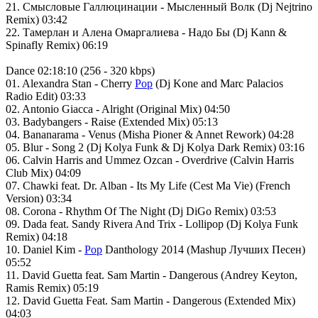
21. Смысловые Галлюцинации - Мысленный Волк (Dj Nejtrino
Remix) 03:42
22. Тамерлан и Алена Омаргалиева - Надо Бы (Dj Kann &
Spinafly Remix) 06:19
Dance 02:18:10 (256 - 320 kbps)
01. Alexandra Stan - Cherry
Pop
(Dj Kone and Marc Palacios
Radio Edit) 03:33
02. Antonio Giacca - Alright (Original Mix) 04:50
03. Badybangers - Raise (Extended Mix) 05:13
04. Bananarama - Venus (Misha Pioner & Annet Rework) 04:28
05. Blur - Song 2 (Dj Kolya Funk & Dj Kolya Dark Remix) 03:16
06. Calvin Harris and Ummez Ozcan - Overdrive (Calvin Harris
Club Mix) 04:09
07. Chawki feat. Dr. Alban - Its My Life (Cest Ma Vie) (French
Version) 03:34
08. Corona - Rhythm Of The Night (Dj DiGo Remix) 03:53
09. Dada feat. Sandy Rivera And Trix - Lollipop (Dj Kolya Funk
Remix) 04:18
10. Daniel Kim -
Pop
Danthology 2014 (Mashup Лучших Песен)
05:52
11. David Guetta feat. Sam Martin - Dangerous (Andrey Keyton,
Ramis Remix) 05:19
12. David Guetta Feat. Sam Martin - Dangerous (Extended Mix)
04:03