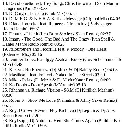
13. David Guetta feat. Trey Songz Chris Brown and Sam Martin -
Dangerous (Part 2) 03:33
14. Dj Cargo - Lets Go (Club Mix) 05:15
15. Dj M.E.G. & N.E.R.A.K. fea - Message (Original Mix) 04:03
16. DJane Housekat feat. Rameez - Girls in luv (Bodybangers
Radio Remix) 05:07
17. Fentura - Live It (Leo Burn & Alexx Slam Remix) 02:37
18. Imany - The Good, The Bad And The Crazy (Ivan Spell &
Daniel Magre Radio Remix) 03:28
19. Italobrothers and Floorfilla feat. P. Moody - One Heart
(Extended Mix) 05:16
20. Jennifer Lopez feat. Iggy Azalea - Booty (Guy Scheiman Club
Mix) 06:48
21. Kiesza - No Enemiesz (Dj Mexx & Dj Baldey Remix) 04:08
22. Mastiksoul feat. Francci - Naked In The Streets 03:20
23. Mika - Relax (Dj Mexx & Dj ModerNator Remix) 04:09
24. No Doubt - Dont Speak (MY remix) 05:18
25. Rihanna vs. Richard Vission - S&M (Dj Kirillich Mashup)
03:36
26. Robin S - Show Me Love (Namatria & Johny Saver Remix)
05:13
27. Royal Crown Revue - Hey Pachuco (Dj Legran & Dj Alex
Rosco Remix) 02:20
28. Royksopp, Dj Antonio - Here She Comes Again (Buddha Bar
HitUp Radio Mix) 03:06