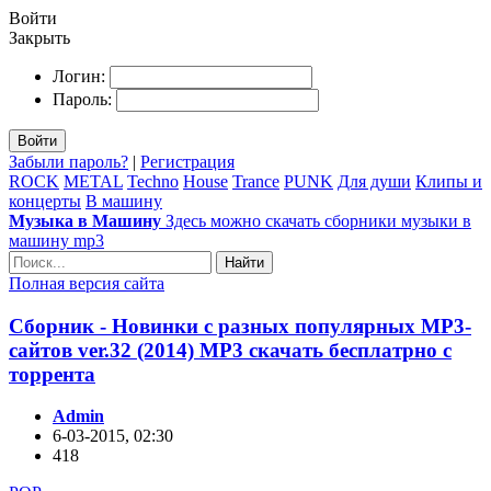
Войти
Закрыть
Логин:
Пароль:
Войти
Забыли пароль?
|
Регистрация
ROCK
METAL
Techno
House
Trance
PUNK
Для души
Клипы и
концерты
В машину
Музыка в Машину
Здесь можно скачать сборники музыки в
машину mp3
Найти
Полная версия сайта
Сборник - Новинки с разных популярных MP3-
сайтов ver.32 (2014) MP3 скачать бесплатрно с
торрента
Admin
6-03-2015, 02:30
418