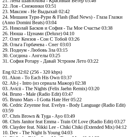
21. Лена Шавлохова - Красивый Ветер 03:46
22. Лоя - Снежинки 03:51
23. Максим - Не Выдыхай 02:42
24. Мишаня Тури-Рури & Flash (Bad News) - Глаза Глазки
(Anno Domini Beats) 03:04
25. Николай Басков и София - Ты Мое Счастье 03:38
26. Нюша - Цунами (Deluxe) 04:10
27. Олег Кензов - Сон С Тобой 03:26
28. Ольга Горбачева - Снег 03:03
29. Подиум - Любовь Зла 03:15
30. Согдина - Ангелы 03:25
31. София Ротару - Давай Устроим Лето 03:22
Eng 02:32:02 (256 - 320 kbps)
01. Akon - To Each His Own 03:37
02. Alt-j - Intro (из сериала Мажор) 02:38
03. Avicii - The Nights (Felix Jaehn Remix) 03:20
04. Bruno - Male (Radio Edit) 03:47
05. Bruno Mars - I Gotta Hate Her 05:22
06. Cedric Zeyenne feat. Evelyn - Body Language (Radio Edit)
03:59
07. Chris Brown & Tyga - Ayo 03:49
08. Chris Janitor feat Emma - Train Of Love (Radio Edit) 03:27
09. Claydee feat. Nikki Lee - Chiki Chiki (Extended Mix) 04:12
10. Dev - The Night Is Young 04:03