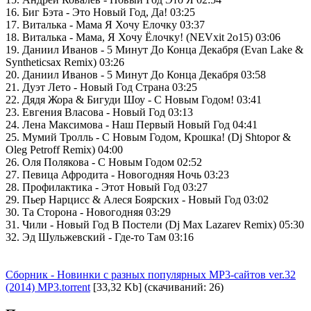
16. Биг Бэта - Это Новый Год, Да! 03:25
17. Виталька - Мама Я Хочу Елочку 03:37
18. Виталька - Мама, Я Хочу Ёлочку! (NEVxit 2o15) 03:06
19. Даниил Иванов - 5 Минут До Конца Декабря (Evan Lake &
Syntheticsax Remix) 03:26
20. Даниил Иванов - 5 Минут До Конца Декабря 03:58
21. Дуэт Лето - Новый Год Страна 03:25
22. Дядя Жора & Бигуди Шоу - С Новым Годом! 03:41
23. Евгения Власова - Новый Год 03:13
24. Лена Максимова - Наш Первый Новый Год 04:41
25. Мумий Тролль - С Новым Годом, Крошка! (Dj Shtopor &
Oleg Petroff Remix) 04:00
26. Оля Полякова - С Новым Годом 02:52
27. Певица Афродита - Новогодняя Ночь 03:23
28. Профилактика - Этот Новый Год 03:27
29. Пьер Нарцисс & Алеся Боярских - Новый Год 03:02
30. Та Сторона - Новогодняя 03:29
31. Чили - Новый Год В Постели (Dj Max Lazarev Remix) 05:30
32. Эд Шульжевский - Где-то Там 03:16
Сборник - Новинки с разных популярных MP3-сайтов ver.32
(2014) MP3.torrent
[33,32 Kb] (cкачиваний: 26)