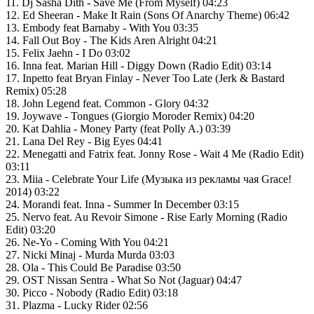
11. Dj Sasha Dith - Save Me (From Myself) 04:23
12. Ed Sheeran - Make It Rain (Sons Of Anarchy Theme) 06:42
13. Embody feat Barnaby - With You 03:35
14. Fall Out Boy - The Kids Aren Alright 04:21
15. Felix Jaehn - I Do 03:02
16. Inna feat. Marian Hill - Diggy Down (Radio Edit) 03:14
17. Inpetto feat Bryan Finlay - Never Too Late (Jerk & Bastard
Remix) 05:28
18. John Legend feat. Common - Glory 04:32
19. Joywave - Tongues (Giorgio Moroder Remix) 04:20
20. Kat Dahlia - Money Party (feat Polly A.) 03:39
21. Lana Del Rey - Big Eyes 04:41
22. Menegatti and Fatrix feat. Jonny Rose - Wait 4 Me (Radio Edit)
03:11
23. Miia - Celebrate Your Life (Музыка из рекламы чая Grace!
2014) 03:22
24. Morandi feat. Inna - Summer In December 03:15
25. Nervo feat. Au Revoir Simone - Rise Early Morning (Radio
Edit) 03:20
26. Ne-Yo - Coming With You 04:21
27. Nicki Minaj - Murda Murda 03:03
28. Ola - This Could Be Paradise 03:50
29. OST Nissan Sentra - What So Not (Jaguar) 04:47
30. Picco - Nobody (Radio Edit) 03:18
31. Plazma - Lucky Rider 02:56