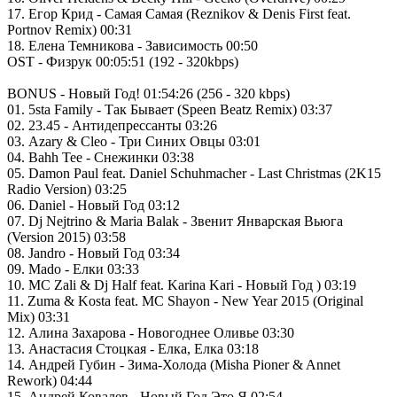
17. Егор Крид - Самая Самая (Reznikov & Denis First feat.
Portnov Remix) 00:31
18. Елена Темникова - Зависимость 00:50
OST - Физрук 00:05:51 (192 - 320kbps)
BONUS - Новый Год! 01:54:26 (256 - 320 kbps)
01. 5sta Family - Так Бывает (Speen Beatz Remix) 03:37
02. 23.45 - Антидепрессанты 03:26
03. Azary & Cleo - Три Синих Овцы 03:01
04. Bahh Tee - Снежинки 03:38
05. Damon Paul feat. Daniel Schuhmacher - Last Christmas (2K15
Radio Version) 03:25
06. Daniel - Новый Год 03:12
07. Dj Nejtrino & Maria Balak - Звенит Январская Вьюга
(Version 2015) 03:58
08. Jandro - Новый Год 03:34
09. Mado - Елки 03:33
10. MC Zali & Dj Half feat. Karina Kari - Новый Год ) 03:19
11. Zuma & Kosta feat. MC Shayon - New Year 2015 (Original
Mix) 03:31
12. Алина Захарова - Новогоднее Оливье 03:30
13. Анастасия Стоцкая - Елка, Елка 03:18
14. Андрей Губин - Зима-Холода (Misha Pioner & Annet
Rework) 04:44
15. Андрей Ковалев - Новый Год Это Я 02:54