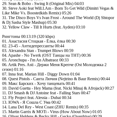
29. Sean & Bobo - Swing It (Original Mix) 04:03
30. Steve Aoki feat Will.I.Am - Born To Get Wild (Dimitri Vegas &
Like Mike Vs. Boostedkids Remix) 05:26
31. The Disco Boys Vs Ivan Frost - Around The World (Dj Shtopor
& Dj Sasha Style Mashup) 05:30
32. Yellow Claw - Till It Hurts (feat. Ayden) 03:10
Рингтоны 00:13:19 (320 kbps)
01. Анастасия Стоцкая - Ёлка, ёлка 00:30
02. 23-45 - Антидепрессанты 00:44
03. Alexandra Stan - Trumpet Blows 00:59
04. Apashe - No Twerk (OST Танцы на ТНТ) 00:36
05. Aronchupa - I'm An Albatraoz 00:33
06. Artik Pres. Asti - Держи Меня Крепче (Ost Молодежка 2
сезон) 01:16
07. Inna feat. Marian Hill - Diggy Down 01:04
08. Quest Pistols - Санта Лючия (Nejtrino & Baur Remix) 00:44
09. Макс Барских - Хочу танцевать 00:41
10. David Guetta - Hey Mama (feat. Nicki Minaj & Afrojack) 00:27
11. DJ Smash & DJ Antoine feat - Falling Stars 00:47
12. Fly Project feat. Alessia - Dubai 00:34
13. IOWA - Я Сошла С Ума 00:42
14. Lana Del Rey - West Coast (ZHU Remix) 00:35
15. Martin Garrix & MOTi - Virus (How About Now) 01:05
16. Oliver Heldens & Becky Hill - Gecko (Overdrive) 00:29