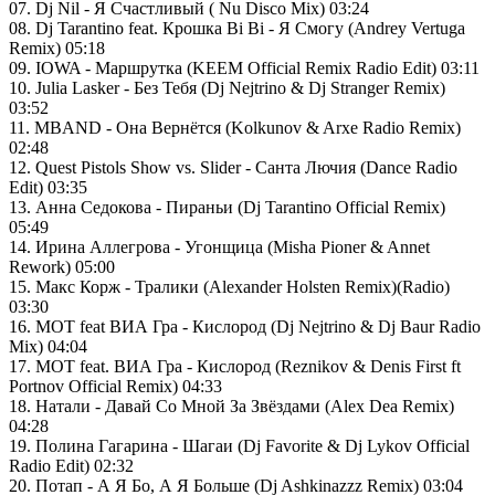
07. Dj Nil - Я Cчастливый ( Nu Disco Mix) 03:24
08. Dj Tarantino feat. Крошка Bi Bi - Я Смогу (Andrey Vertuga
Remix) 05:18
09. IOWA - Маршрутка (KEEM Official Remix Radio Edit) 03:11
10. Julia Lasker - Без Тебя (Dj Nejtrino & Dj Stranger Remix)
03:52
11. MBAND - Она Вернётся (Kolkunov & Arxe Radio Remix)
02:48
12. Quest Pistols Show vs. Slider - Санта Лючия (Dance Radio
Edit) 03:35
13. Анна Седокова - Пираньи (Dj Tarantino Official Remix)
05:49
14. Ирина Аллегрова - Угонщица (Misha Pioner & Annet
Rework) 05:00
15. Макс Корж - Тралики (Alexander Holsten Remix)(Radio)
03:30
16. МОТ feat ВИА Гра - Кислород (Dj Nejtrino & Dj Baur Radio
Mix) 04:04
17. МОТ feat. ВИА Гра - Кислород (Reznikov & Denis First ft
Portnov Official Remix) 04:33
18. Натали - Давай Со Мной За Звёздами (Alex Dea Remix)
04:28
19. Полина Гагарина - Шагаи (Dj Favorite & Dj Lykov Official
Radio Edit) 02:32
20. Потап - А Я Бо, А Я Больше (Dj Ashkinazzz Remix) 03:04