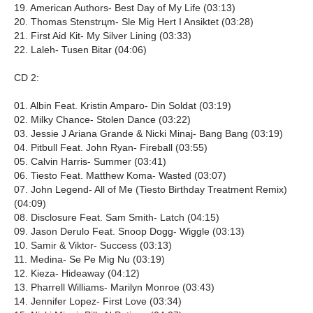
19. American Authors- Best Day of My Life (03:13)
20. Thomas Stenstrцm- Slе Mig Hеrt I Ansiktet (03:28)
21. First Aid Kit- My Silver Lining (03:33)
22. Laleh- Tusen Bitar (04:06)
CD 2:
01. Albin Feat. Kristin Amparo- Din Soldat (03:19)
02. Milky Chance- Stolen Dance (03:22)
03. Jessie J Ariana Grande & Nicki Minaj- Bang Bang (03:19)
04. Pitbull Feat. John Ryan- Fireball (03:55)
05. Calvin Harris- Summer (03:41)
06. Tiesto Feat. Matthew Koma- Wasted (03:07)
07. John Legend- All of Me (Tiesto Birthday Treatment Remix)
(04:09)
08. Disclosure Feat. Sam Smith- Latch (04:15)
09. Jason Derulo Feat. Snoop Dogg- Wiggle (03:13)
10. Samir & Viktor- Success (03:13)
11. Medina- Se Pе Mig Nu (03:19)
12. Kieza- Hideaway (04:12)
13. Pharrell Williams- Marilyn Monroe (03:43)
14. Jennifer Lopez- First Love (03:34)