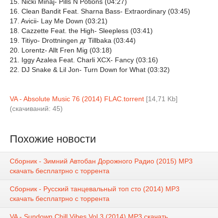
15. Nicki Minaj- Pills N Potions (04:27)
16. Clean Bandit Feat. Sharna Bass- Extraordinary (03:45)
17. Avicii- Lay Me Down (03:21)
18. Cazzette Feat. the High- Sleepless (03:41)
19. Titiyo- Drottningen дr Tillbaka (03:44)
20. Lorentz- Allt Frеn Mig (03:18)
21. Iggy Azalea Feat. Charli XCX- Fancy (03:16)
22. DJ Snake & Lil Jon- Turn Down for What (03:32)
VA - Absolute Music 76 (2014) FLAC.torrent
[14,71 Kb]
(cкачиваний: 45)
Похожие новости
Сборник - Зимний Автобан Дорожного Радио (2015) MP3
скачать бесплатрно с торрента
Сборник - Русский танцевальный топ сто (2014) МР3
скачать бесплатрно с торрента
VA - Sundown Chill Vibes Vol 3 (2014) MP3 скачать