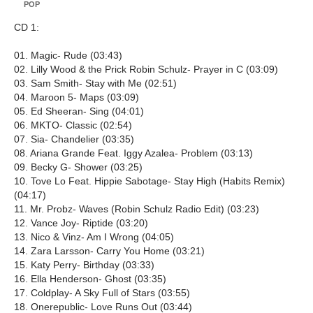
POP
CD 1:
01. Magic- Rude (03:43)
02. Lilly Wood & the Prick Robin Schulz- Prayer in C (03:09)
03. Sam Smith- Stay with Me (02:51)
04. Maroon 5- Maps (03:09)
05. Ed Sheeran- Sing (04:01)
06. MKTO- Classic (02:54)
07. Sia- Chandelier (03:35)
08. Ariana Grande Feat. Iggy Azalea- Problem (03:13)
09. Becky G- Shower (03:25)
10. Tove Lo Feat. Hippie Sabotage- Stay High (Habits Remix)
(04:17)
11. Mr. Probz- Waves (Robin Schulz Radio Edit) (03:23)
12. Vance Joy- Riptide (03:20)
13. Nico & Vinz- Am I Wrong (04:05)
14. Zara Larsson- Carry You Home (03:21)
15. Katy Perry- Birthday (03:33)
16. Ella Henderson- Ghost (03:35)
17. Coldplay- A Sky Full of Stars (03:55)
18. Onerepublic- Love Runs Out (03:44)