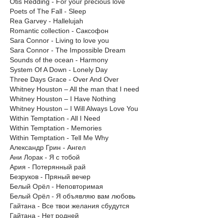
Otis Redding - For your precious love
Poets of The Fall - Sleep
Rea Garvey - Hallelujah
Romantic collection - Саксофон
Sara Connor - Living to love you
Sara Connor - The Impossible Dream
Sounds of the ocean - Harmony
System Of A Down - Lonely Day
Three Days Grace - Over And Over
Whitney Houston – All the man that I need
Whitney Houston – I Have Nothing
Whitney Houston – I Will Always Love You
Within Temptation - All I Need
Within Temptation - Memories
Within Temptation - Tell Me Why
Александр Грин - Ангел
Ани Лорак - Я с тобой
Ария - Потерянный рай
Безруков - Пряный вечер
Белый Орёл - Неповторимая
Белый Орёл - Я объявляю вам любовь
Гайтана - Все твои желания сбудутся
Гайтана - Нет родней