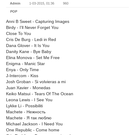
Admin
1-03-2015, 01:36
960
POP
Anni B Sweet - Capturing Images
Birdy - I'll Never Forget You
Close To You
Cris De Burg - Ledi in Red
Dana Glover - It Is You
Danity Kane - Bye Baby
Elina Monova - Set Me Free
Enigma - Manic Star
Enya - Only Time
J-Intercom - Kiss
Josh Groban - Si volvieras a mi
Juan Xavier - Monedas
Keiko Matsui - Tears Of The Ocean
Leona Lewis - I See You
Lykke Li - Possibiliti
Machete - Нежность
Machete - Я так люблю
Michael Jackson - I Need You
One Republic - Come home