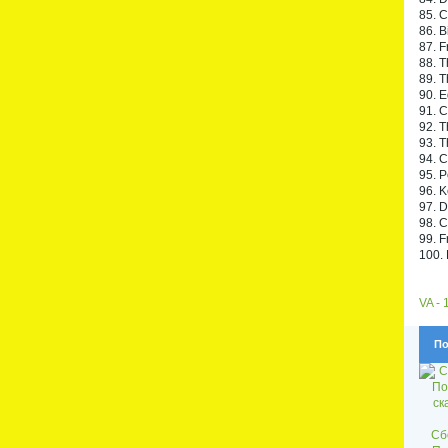
85. C
86. B
87. F
88. T
89. T
90. 
91. 
92. T
93. T
94. C
95. P
96. 
97. D
98. 
99. F
100. 
VA - 
По
Сб