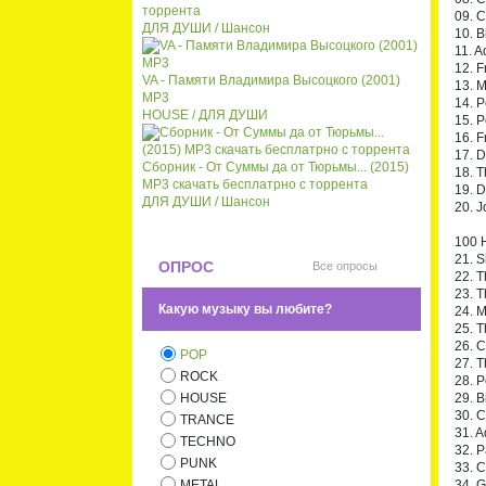
торрента
09. C
ДЛЯ ДУШИ / Шансон
10. B
11. A
12. 
VA - Памяти Владимира Высоцкого (2001)
13. 
MP3
14. P
HOUSE / ДЛЯ ДУШИ
15. P
16. F
17. 
Сборник - От Суммы да от Тюрьмы... (2015)
18. 
MP3 скачать бесплатрно с торрента
19. D
ДЛЯ ДУШИ / Шансон
20. J
100 H
21. S
ОПРОС
Все опросы
22. T
23. 
Какую музыку вы любите?
24. 
25. T
26. C
POP
27. T
ROCK
28. P
29. B
HOUSE
30. C
TRANCE
31. A
TECHNO
32. P
PUNK
33. C
34. G
METAL