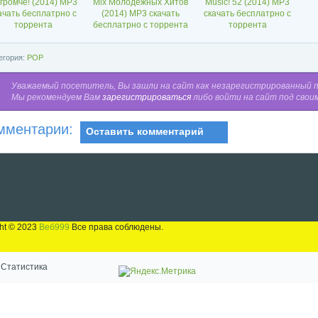
громче! (2014) MP3
Mix Молодежных Хитов
Music! 52 (2014) MP3
ачать бесплатрно с
(2014) MP3 скачать
скачать бесплатрно с
торрента
бесплатрно с торрента
торрента
егория:
POP
Уважаемый посетитель, Вы зашли на сайт как незарегистрированный 
Мы рекомендуем Вам
зарегистрироваться
либо войти на сайт под свои
мментарии:
Оставить комментарий
ht © 2023
Веб999
Все права соблюдены.
Статистика