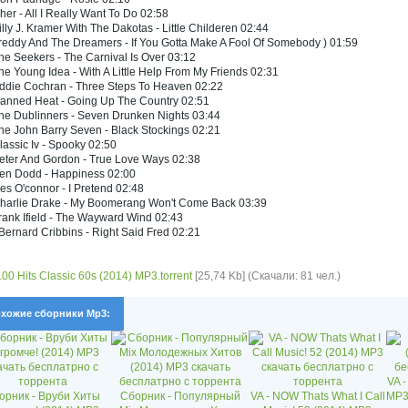
her - All I Really Want To Do 02:58
illy J. Kramer With The Dakotas - Little Childeren 02:44
reddy And The Dreamers - If You Gotta Make A Fool Of Somebody ) 01:59
he Seekers - The Carnival Is Over 03:12
he Young Idea - With A Little Help From My Friends 02:31
Eddie Cochran - Three Steps To Heaven 02:22
Canned Heat - Going Up The Country 02:51
he Dublinners - Seven Drunken Nights 03:44
he John Barry Seven - Black Stockings 02:21
lassic Iv - Spooky 02:50
eter And Gordon - True Love Ways 02:38
Ken Dodd - Happiness 02:00
es O'connor - I Pretend 02:48
Charlie Drake - My Boomerang Won't Come Back 03:39
rank Ifield - The Wayward Wind 02:43
Bernard Cribbins - Right Said Fred 02:21
100 Hits Classic 60s (2014) MP3.torrent
[25,74 Kb] (Скачали: 81 чел.)
хожие сборники Mp3:
VA -
орник - Вруби Хиты
Сборник - Популярный
VA - NOW Thats What I Call
MP3