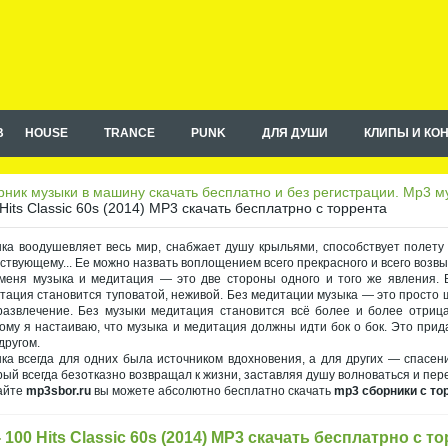
B
HOUSE
TRANCE
PUNK
ДЛЯ ДУШИ
КЛИПЫ И КО
ник музыки в машину скачать бесплатно и без регистрации. Mp3 му
Hits Classic 60s (2014) MP3 скачать бесплатрно с торрента
ка воодушевляет весь мир, снабжает душу крыльями, способствует полету
ствующему... Ее можно назвать воплощением всего прекрасного и всего возв
меня музыка и медитация — это две стороны одного и того же явления. Б
тация становится туповатой, неживой. Без медитации музыка — это просто 
развлечение. Без музыки медитация становится всё более и более отрица
ому я настаиваю, что музыка и медитация должны идти бок о бок. Это при
другом.
ка всегда для одних была источником вдохновения, а для других — спасен
рый всегда безотказно возвращал к жизни, заставляя душу волноваться и пер
айте
mp3sbor.ru
вы можете абсолютно бесплатно скачать
mp3 сборники с то
- 100 Hits Classic 60s (2014) MP3 скачать бесплатрно с т
на правах рекламы