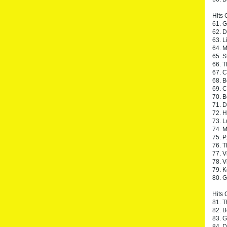
Hits 
61. 
62. D
63. L
64. M
65. S
66. T
67. C
68. 
69. C
70. B
71. 
72. H
73. L
74. M
75. P
76. T
77. V
78. V
79. K
80. G
Hits 
81. T
82. B
83. G
84. D