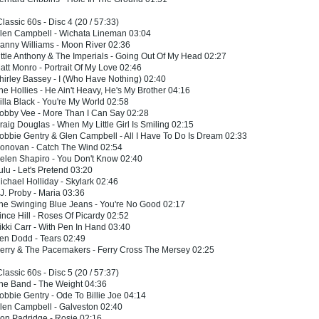
Classic 60s - Disc 4 (20 / 57:33)
Glen Campbell - Wichata Lineman 03:04
anny Williams - Moon River 02:36
ittle Anthony & The Imperials - Going Out Of My Head 02:27
att Monro - Portrait Of My Love 02:46
hirley Bassey - I (Who Have Nothing) 02:40
he Hollies - He Ain't Heavy, He's My Brother 04:16
illa Black - You're My World 02:58
Bobby Vee - More Than I Can Say 02:28
raig Douglas - When My Little Girl Is Smiling 02:15
obbie Gentry & Glen Campbell - All I Have To Do Is Dream 02:33
Donovan - Catch The Wind 02:54
elen Shapiro - You Don't Know 02:40
ulu - Let's Pretend 03:20
ichael Holliday - Skylark 02:46
.J. Proby - Maria 03:36
he Swinging Blue Jeans - You're No Good 02:17
ince Hill - Roses Of Picardy 02:52
ikki Carr - With Pen In Hand 03:40
en Dodd - Tears 02:49
erry & The Pacemakers - Ferry Cross The Mersey 02:25
Classic 60s - Disc 5 (20 / 57:37)
he Band - The Weight 04:36
obbie Gentry - Ode To Billie Joe 04:14
len Campbell - Galveston 02:40
on Padridge - Rosie 02:16