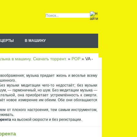
НЦЕРТЫ
В МАШИНУ
Чт
ен
ие
зыка в машину. Скачать торрент.
»
POP
» VA -
RS
S
 воображения; музыка придает жизнь и веселье всему
ышенного.
ез музыки медитации чего-то недостаёт; без музыки
шум, — гармоничный, но шум. Без медитации музыка —
тельной, она приобретает устремлённость к смерти.
даёт новое измерение им обеим. Обе они обогащаются
ием от плохого настроения, тем самым инструментом,
еживать.
ррента
на высокой скорости и без регистрации.
оррента