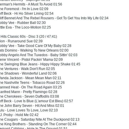
erman's Hermits - A Must To Avoid 01:56
he Foremost - I'm In Love 02:09
eff Beck - Hi Ho Silver Lining 02:54
liff Bennet And The Rebel Rousers - Got To Get You Into My Life 02:34
obby Vee - Rubber Ball 02:30
ittle Eva - The Loco-Motion 02:25
 Hits Classic 60s - Disc 3 (20 / 47:41)
Dion - Runaround Sue 02:39
Bobby Vee - Take Good Care Of My Baby 02:28
Fats Domino - Walking To New Orleans 02:00
obby Angelo And The Tuxedos - Baby Sittin' 02:03
ene Vincent - Pistol Packin' Mama 02:09
The Swinging Blue Jeans - Hippy Hippy Shake 01:45
he Ventures - Walk Don't Run 02:05
The Shadows - Wonderful Land 02:06
Wanda Jackson - Mean Mean Man 02:11
he Nashville Teens - Tobacco Road 02:26
Canned Heat - On The Road Again 03:25
anfred Mann - Pretty Flamingo 02:28
he Cherokees - Seven Daffodils 03:08
eff Beck - Love Is Blue (L'amour Est Bleu) 02:57
he John Barry Seven - Hit And Miss 02:01
ulu - Love Loves To Love, Love 02:10
.J. Proby - Hold Me 02:42
he Cougars - Saturday Nite At The Duckpond 02:13
he King Brothers - Standing On The Corner 02:44
ernard Cribbins - Hole In The Ground 01:51