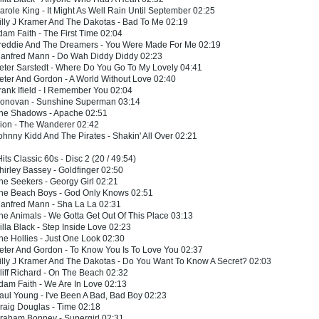
arole King - It Might As Well Rain Until September 02:25
illy J Kramer And The Dakotas - Bad To Me 02:19
dam Faith - The First Time 02:04
Freddie And The Dreamers - You Were Made For Me 02:19
Manfred Mann - Do Wah Diddy Diddy 02:23
eter Sarstedt - Where Do You Go To My Lovely 04:41
eter And Gordon - A World Without Love 02:40
rank Ifield - I Remember You 02:04
Donovan - Sunshine Superman 03:14
The Shadows - Apache 02:51
ion - The Wanderer 02:42
ohnny Kidd And The Pirates - Shakin' All Over 02:21
its Classic 60s - Disc 2 (20 / 49:54)
hirley Bassey - Goldfinger 02:50
he Seekers - Georgy Girl 02:21
The Beach Boys - God Only Knows 02:51
Manfred Mann - Sha La La 02:31
he Animals - We Gotta Get Out Of This Place 03:13
illa Black - Step Inside Love 02:23
he Hollies - Just One Look 02:30
eter And Gordon - To Know You Is To Love You 02:37
illy J Kramer And The Dakotas - Do You Want To Know A Secret? 02:03
liff Richard - On The Beach 02:32
dam Faith - We Are In Love 02:13
aul Young - I've Been A Bad, Bad Boy 02:23
raig Douglas - Time 02:18
raham Bonney - Supergirl 02:31