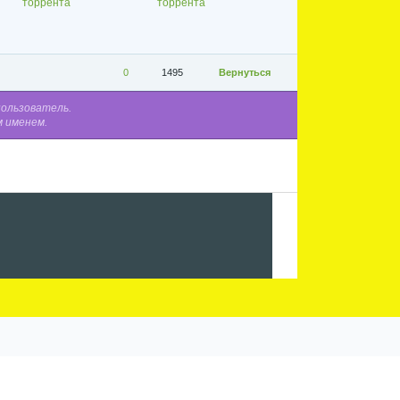
торрента
торрента
0
1495
Вернуться
пользователь.
м именем.