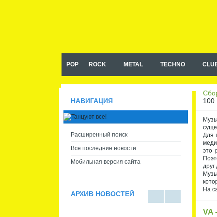
Музыка в машину, сборники
музыки в машину mp3
POP
ROCK
METAL
TECHNO
CLU
Сбор
100 
НАВИГАЦИЯ
Музы
суще
Расширенный поиск
Для 
меди
Все последние новости
это 
Поэт
Мобильная версия сайта
друг 
Музы
кото
На с
АРХИВ НОВОСТЕЙ
В
В
VA 
виде
виде