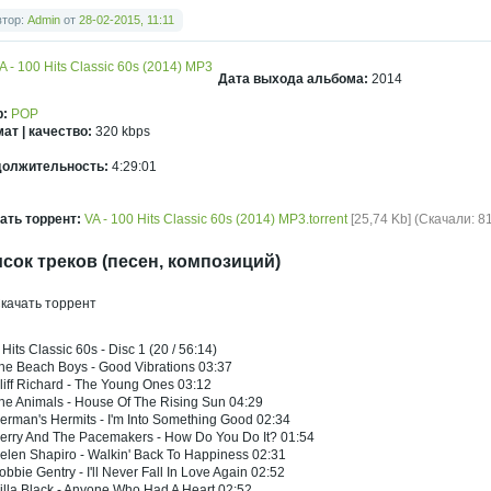
втор:
Admin
от
28-02-2015, 11:11
Дата выхода альбома:
2014
р:
POP
ат | качество:
320 kbps
должительность:
4:29:01
ать торрент:
VA - 100 Hits Classic 60s (2014) MP3.torrent
[25,74 Kb] (Скачали: 81
сок треков (песен, композиций)
 Hits Classic 60s - Disc 1 (20 / 56:14)
he Beach Boys - Good Vibrations 03:37
liff Richard - The Young Ones 03:12
he Animals - House Of The Rising Sun 04:29
erman's Hermits - I'm Into Something Good 02:34
Gerry And The Pacemakers - How Do You Do It? 01:54
elen Shapiro - Walkin' Back To Happiness 02:31
obbie Gentry - I'll Never Fall In Love Again 02:52
illa Black - Anyone Who Had A Heart 02:52