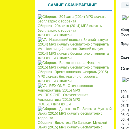
списк
кален
САМЫЕ СКАЧИВАЕМЫЕ
А
а
даря
Сборник - 204 хита (2014) MP3 скачать
Жан
бесплатрно с торрента
Форм
ДЛЯ ДУШИ / Шансон
Про
VA - Настоящий шансон. Зимний выпуск
(2014) MP3 скачать бесплатрно с торрента
Скач
ДЛЯ ДУШИ / Шансон
Спи
Сборник - Время шансона. Февраль (2015)
MP3 скачать бесплатрно с торрента
ДЛЯ ДУШИ / Шансон
100 -
VA - REX ONE - Отечественная
01. T
Альтернатива (2015) MP3
02. C
HOUSE / ДЛЯ ДУШИ
03. T
04. H
05. 
06. H
Сборник - Дискотека По Заявкам. Мужской
07. B
Заказ (2015) MP3 скачать бесплатрно с
08. C