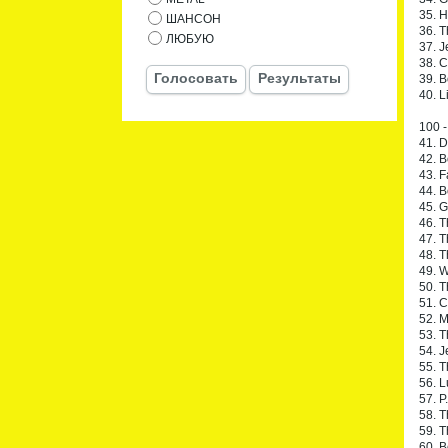
35. H
ШАНСОН
36. T
ЛЮБУЮ
37. J
38. C
Голосовать
Результаты
39. B
40. L
100 -
41. 
42. 
43. 
44. B
45. G
46. 
47. T
48. 
49. 
50. T
51. 
52. M
53. T
54. J
55. T
56. L
57. P
58. T
59. T
60. B