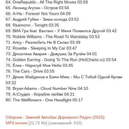
64. OneRepublic - All The Right Moves 03:59
65. Леонид Агутин - Остров 03:56
66. A-Ha - Forever Not Yours 04:09
67. Андрей Губин - Зима-холода 03:52
68. Reamonn - Tonight 03:35
69. ВИА Гра feat. Вахтанг - У Меня Появился Другой 03:42
70. Robbie Williams - The Road To Mandalay 03:53
71. Алсу - Разлюбить Не В Силах 03:39
72. Roxette - Sleeping In My Car 03:47
73. Дискотека Авария - Девушка За Рулём 04:01
74. Golden Earring - Going To The Run (HotCharts.ru) 03:54
75. Ёлка - Нарисуй Мне Небо 03:45
76. The Cars - Drive 03:55
77. Денис Майданов и Баян-Микс - Мы С Тобой Одной Крови
03:32
78. Bryan Adams - Cloud Number Nine 04:10
79. А-Студио - Корабли любви 04:21
80. The Wallflowers - One Headlight 05:17
Сборник - Зимний Автобан Дорожного Радио (2015)
MP3.torrent
[21,72 Kb] (cкачиваний: 510)