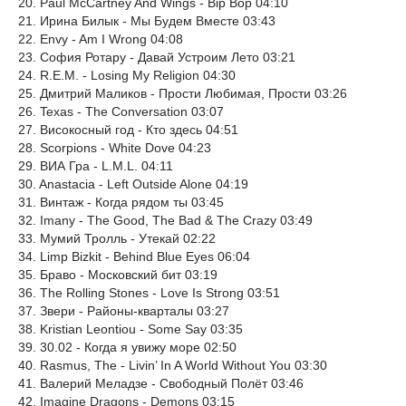
20. Paul McCartney And Wings - Bip Bop 04:10
21. Ирина Билык - Мы Будем Вместе 03:43
22. Envy - Am I Wrong 04:08
23. София Ротару - Давай Устроим Лето 03:21
24. R.E.M. - Losing My Religion 04:30
25. Дмитрий Маликов - Прости Любимая, Прости 03:26
26. Texas - The Conversation 03:07
27. Високосный год - Кто здесь 04:51
28. Scorpions - White Dove 04:23
29. ВИА Гра - L.M.L. 04:11
30. Anastacia - Left Outside Alone 04:19
31. Винтаж - Когда рядом ты 03:45
32. Imany - The Good, The Bad & The Crazy 03:49
33. Мумий Тролль - Утекай 02:22
34. Limp Bizkit - Behind Blue Eyes 06:04
35. Браво - Московский бит 03:19
36. The Rolling Stones - Love Is Strong 03:51
37. Звери - Районы-кварталы 03:27
38. Kristian Leontiou - Some Say 03:35
39. 30.02 - Когда я увижу море 02:50
40. Rasmus, The - Livin’ In A World Without You 03:30
41. Валерий Меладзе - Свободный Полёт 03:46
42. Imagine Dragons - Demons 03:15