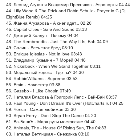
43. Леонид Агутин и Владимир Пресняков - Аэропорты 04:44
44. Lilly Wood & The Prick and Robin Schulz - Prayer in C (Dj
EightBlue Remix) 04:25
45. Жанна Агузарова - А снег идет... 02:20
46. Capital Cities - Safe And Sound 03:13
47. Дмитрий Колдун - Почему 04:04
48. The Rembrandts - Just The Way It Is, Bab 04:09
49. Сплин - Весь этот бред 03:10
50. Enrique Iglesias - Not In love 03:43
51. Владимир Кузьмин - 7 Морей 04:48
52. Nickelback - When We Stand Together 03:11
53. Моральный кодекс - Где ты? 04:30
54. RobbieWilliams - Supreme 03:53
55. Emin - Начистоту 03:38
56. Gazebo - I Like Chopin 07:49
57. Наталия Власова & Григорий Лепс - Бай-Бай 03:37
58. Paul Young - Don't Dream It's Over (HotCharts.ru) 04:25
59. Челси - Самая любимая 03:30
60. Bryan Ferry - Don't Stop The Dance 04:20
61. Ва-БанкЪ - Маршруты московские 04:40
62. Animals, The - House Of Rising Sun, The 04:33
63. Наталья Ветлицкая - Снежинка 03:10