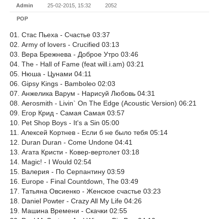
Admin
25-02-2015, 15:32
2052
POP
01. Стас Пьеха - Счастье 03:37
02. Army of lovers - Crucified 03:13
03. Вера Брежнева - Доброе Утро 03:46
04. The - Hall of Fame (feat will.i.am) 03:21
05. Нюша - Цунами 04:11
06. Gipsy Kings - Bamboleo 02:03
07. Анжелика Варум - Нарисуй Любовь 04:31
08. Aerosmith - Livin` On The Edge (Acoustic Version) 06:21
09. Егор Крид - Самая Самая 03:57
10. Pet Shop Boys - It's a Sin 05:00
11. Алексей Кортнев - Если б не было тебя 05:14
12. Duran Duran - Come Undone 04:41
13. Агата Кристи - Ковер-вертолет 03:18
14. Magic! - I Would 02:54
15. Валерия - По Серпантину 03:59
16. Europe - Final Countdown, The 03:49
17. Татьяна Овсиенко - Женское счастье 03:23
18. Daniel Powter - Crazy All My Life 04:26
19. Машина Времени - Скачки 02:55