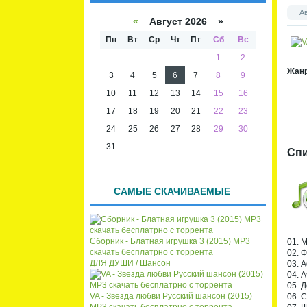
списк
кален
А
а
даря
«
Август 2026 »
Пн
Вт
Ср
Чт
Пт
Сб
Вс
1
2
Жан
3
4
5
6
7
8
9
10
11
12
13
14
15
16
17
18
19
20
21
22
23
24
25
26
27
28
29
30
31
Спи
САМЫЕ СКАЧИВАЕМЫЕ
Сборник - Блатная игрушка 3 (2015) MP3
01. 
скачать бесплатрно с торрента
02. 
ДЛЯ ДУШИ / Шансон
03. 
04. 
05. 
VA - Звезда любви Русский шансон (2015)
06. 