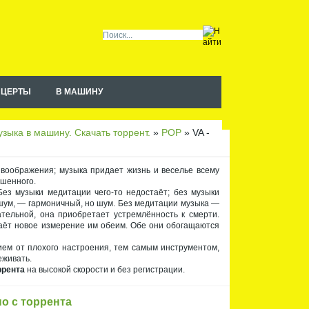
НЦЕРТЫ
В МАШИНУ
Чт
ен
ие
зыка в машину. Скачать торрент.
»
POP
» VA -
RS
S
 воображения; музыка придает жизнь и веселье всему
ышенного.
ез музыки медитации чего-то недостаёт; без музыки
шум, — гармоничный, но шум. Без медитации музыка —
тельной, она приобретает устремлённость к смерти.
даёт новое измерение им обеим. Обе они обогащаются
ием от плохого настроения, тем самым инструментом,
еживать.
ррента
на высокой скорости и без регистрации.
но с торрента