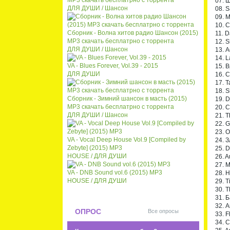
MP3 скачать бесплатрно с торрента
07. 
ДЛЯ ДУШИ / Шансон
08. 
09. 
10. 
Сборник - Волна хитов радио Шансон (2015)
11. D
MP3 скачать бесплатрно с торрента
12. S
ДЛЯ ДУШИ / Шансон
13. A
14. L
VA - Blues Forever, Vol.39 - 2015
15. 
ДЛЯ ДУШИ
16. C
17. 
18. S
Сборник - Зимний шансон в масть (2015)
19. D
MP3 скачать бесплатрно с торрента
20. C
ДЛЯ ДУШИ / Шансон
21. T
22. 
23. 
VA - Vocal Deep House Vol.9 [Compiled by
24. З
Zebyte] (2015) MP3
25. 
HOUSE / ДЛЯ ДУШИ
26. A
27. 
VA - DNB Sound vol.6 (2015) MP3
28. 
HOUSE / ДЛЯ ДУШИ
29. T
30. T
31. 
32. 
ОПРОС
Все опросы
33. F
34. 