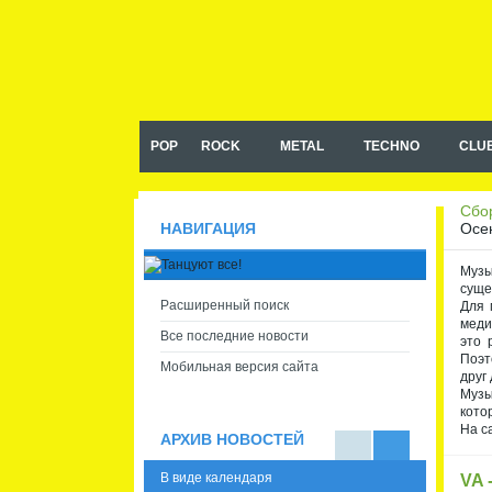
Музыка в машину, сборники
музыки в машину mp3
POP
ROCK
METAL
TECHNO
CLU
Сбор
Осен
НАВИГАЦИЯ
Музы
суще
Расширенный поиск
Для 
меди
Все последние новости
это 
Поэт
Мобильная версия сайта
друг 
Музы
кото
На с
АРХИВ НОВОСТЕЙ
В
В
В виде календаря
VA 
виде
виде