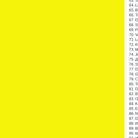
63. 
64. L
65. B
66. T
67. 
68. S
69. 
70. V
71. 
72. K
73. 
74. J
75. 
76. S
77. 
78. 
79. C
80. 
81. D
82. B
83. O
84. K
85. Е
86. 
87. D
88. 
89. 
90. 