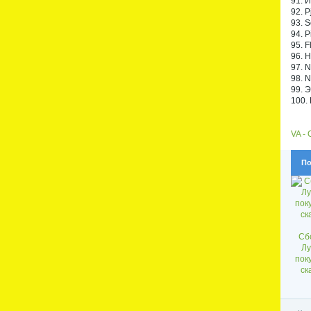
91. 
92. P
93. S
94. P
95. F
96. 
97. N
98. N
99. 
100.
VA -
По
Сбо
Лу
пок
ск