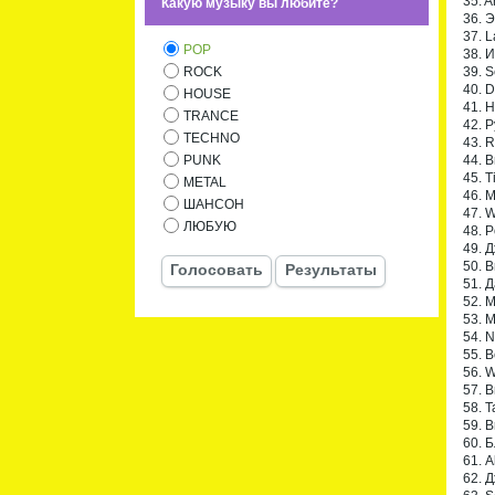
35. A
Какую музыку вы любите?
36. 
37. 
POP
38. 
39. S
ROCK
40. D
HOUSE
41. 
TRANCE
42. 
TECHNO
43. R
44. 
PUNK
45. T
METAL
46. 
ШАНСОН
47. W
ЛЮБУЮ
48. P
49. 
50. B
Голосовать
Результаты
51. 
52. 
53. 
54. N
55. 
56. W
57. 
58. 
59. B
60. 
61. A
62. 