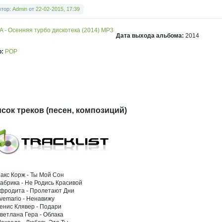
втор:
Admin
от
22-02-2015, 17:39
Дата выхода альбома:
2014
р:
POP
сок треков (песен, композиций)
Макс Корж - Ты Мой Сон
Фабрика - Не Родись Красивой
Афродита - Пролетают Дни
Avemario - Ненавижу
Денис Клявер - Подари
Светлана Гера - Облака