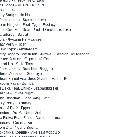
Serebro - Я Тебя Не Отдам
os Locos - Mueve La Colita
asta - Osen
rey Songz - Na Na
D'mixmasters - Summer Love
ean Kingston Feat. Tyga - Ecstacy
Fuse Odg Feat Sean Paul - Dangerous Love
araderos - Sweat
Lola - Лучший Из Мужчин
aty Perry - Roar
Макс Корж - Amsterdam
erry Ropero Featstefan Grunwa - Cancion Del Mariachi
Денис Клявер - Странный Сон
tand Up - Я Не Твоя
D'mixmasters - Sunshine Reggae
Glenn Morisson - Goodbye
lean Bandit Feat Jess Glynne - Rather Be
Tapo & Raya - Bomba
j Deka Feat. Eniko - Szabaditsd Fel
astille - Of The Night
ne Direction - Best Song Ever
aty Perry - Birthday
лка И Би-2 - Грусть
Nestea - Du-Ma Unde Vrei
a Fleiva Feat. Ellise - Dame La Luna
Инвойс - Солнца Бит
Bom Dia - Noche Buena
Кристина Корвин - Мне Там Хорошо