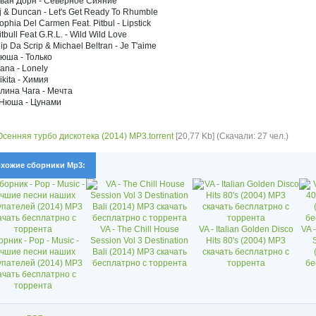
Иван Дорн - Северное Сияние
j & Duncan - Let's Get Ready To Rhumble
ophia Del Carmen Feat. Pitbul - Lipstick
itbull Feat G.R.L. - Wild Wild Love
lip Da Scrip & Michael Beltran - Je T'aime
Нюша - Только
ana - Lonely
ikita - Химия
Элина Чага - Мечта
 Нюша - Цунами
 Осенняя турбо дискотека (2014) МР3.torrent
[20,77 Kb] (Скачали: 27 чел.)
хожие сборники Mp3:
VA - The Chill House
VA - Italian Golden Disco
VA 
рник - Pop - Music -
Session Vol 3 Destination
Hits 80's (2004) MP3
чшие песни наших
Bali (2014) MP3 скачать
скачать бесплатрно с
упателей (2014) MP3
бесплатрно с торрента
торрента
бе
ачать бесплатрно с
торрента