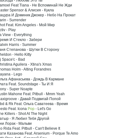
Шахзода - Любовь Это Ты
Samoel Feat Tiana - Не Вспоминай Не Жди
Master Spensor & Алисия - Кукла
Сацура И Доминик Джокер - Небо На Прокат
arin - Surrender
hot Feat. Kim Angeles - Мой Мир
ctiv - Play
a View - Everything
Время И Стекло - Забери
alvin Harris - Summer
Таня Степанова - Шутки В Сторону
heldon - Hello Kitty
j Space'c - Bad
hristina Aguilera - Xtina's Xmas
homas Holm - Alting Forandres
Gayana - Lego
Ольга Афанасьева - Дождь В Кармане
лата Feat. Soundstage - Ты И Я
Dony - Super Noapte
ustin Mahone Feat. Pitbull - Mmm Yeah
Maxigroove - Давай Подвигай Попой
Hbd & Rk Feat. Ольга Саватеева - Время
iesto Feat. Icona
Pop
- Let's Go
he Killers - Shot At The Night
Батыр - Я Любил Тебя Другой
Ани Лорак - Мальви
lo Rida Feat. Pitbull - Can't Believe It
Сати Казанова Feat. Arsenium - Porque Te Amo