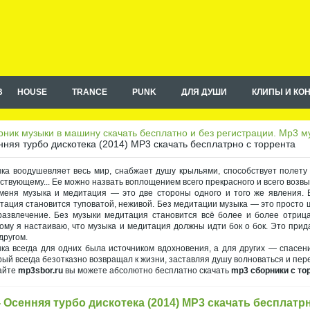
B
HOUSE
TRANCE
PUNK
ДЛЯ ДУШИ
КЛИПЫ И КО
ник музыки в машину скачать бесплатно и без регистрации. Mp3 му
няя турбо дискотека (2014) МР3 скачать бесплатрно с торрента
ка воодушевляет весь мир, снабжает душу крыльями, способствует полету
ствующему... Ее можно назвать воплощением всего прекрасного и всего возв
меня музыка и медитация — это две стороны одного и того же явления. Б
тация становится туповатой, неживой. Без медитации музыка — это просто 
развлечение. Без музыки медитация становится всё более и более отрица
ому я настаиваю, что музыка и медитация должны идти бок о бок. Это при
другом.
ка всегда для одних была источником вдохновения, а для других — спасен
рый всегда безотказно возвращал к жизни, заставляя душу волноваться и пер
айте
mp3sbor.ru
вы можете абсолютно бесплатно скачать
mp3 сборники с то
- Осенняя турбо дискотека (2014) МР3 скачать бесплатр
на правах рекламы