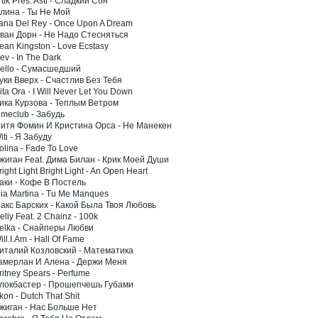
rtik Pres. Asti - Сладкий Сон
Элина - Ты Не Мой
Lana Del Rey - Once Upon A Dream
Иван Дорн - Не Надо Стесняться
ean Kingston - Love Ecstasy
ev - In The Dark
Hello - Сумасшедший
Руки Вверх - Счастлив Без Тебя
ita Ora - I Will Never Let You Down
Вика Курзова - Теплым Ветром
imeclub - Забудь
Митя Фомин И Кристина Орса - Не Манекен
iti - Я Забуду
olina - Fade To Love
Джиган Feat. Дима Билан - Крик Моей Души
right Light Bright Light - An Open Heart
Даки - Кофе В Постель
Mia Martina - Tu Me Manques
Макс Барских - Какой Была Твоя Любовь
elly Feat. 2 Chainz - 100k
Belka - Снайперы Любви
ill.I.Am - Hall Of Fame
Виталий Козловский - Математика
Тамерлан И Алена - Держи Меня
ritney Spears - Perfume
Блокбастер - Прошепчешь Губами
kon - Dutch That Shit
Джиган - Нас Больше Нет