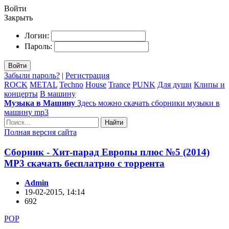
Войти
Закрыть
Логин:
Пароль:
Войти
Забыли пароль?
|
Регистрация
ROCK
METAL
Techno
House
Trance
PUNK
Для души
Клипы и
концерты
В машину
Музыка в Машину
Здесь можно скачать сборники музыки в
машину mp3
Найти
Полная версия сайта
Сборник - Хит-парад Европы плюс №5 (2014)
MP3 скачать бесплатрно с торрента
Admin
19-02-2015, 14:14
692
POP