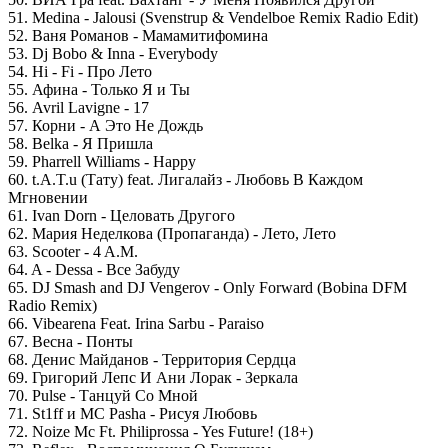
51. Medina - Jalousi (Svenstrup & Vendelboe Remix Radio Edit)
52. Ваня Романов - Мамамитифомина
53. Dj Bobo & Inna - Everybody
54. Hi - Fi - Про Лето
55. Афина - Только Я и Ты
56. Avril Lavigne - 17
57. Корни - А Это Не Дождь
58. Belka - Я Пришла
59. Pharrell Williams - Happy
60. t.A.T.u (Тату) feat. Лигалайз - Любовь В Каждом
Мгновении
61. Ivan Dorn - Целовать Другого
62. Мария Неделкова (Пропаганда) - Лето, Лето
63. Scooter - 4 A.M.
64. A - Dessa - Все Забуду
65. DJ Smash and DJ Vengerov - Only Forward (Bobina DFM
Radio Remix)
66. Vibearena Feat. Irina Sarbu - Paraiso
67. Весна - Понты
68. Денис Майданов - Территория Сердца
69. Григорий Лепс И Ани Лорак - Зеркала
70. Pulse - Танцуй Со Мной
71. St1ff и MC Pasha - Рисуя Любовь
72. Noize Mc Ft. Philiprossa - Yes Future! (18+)