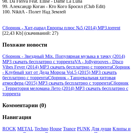
98. Da Fleiva Feat. Ellise - Dame La Luna
99. Александр Коган - Кто Кого Бросил (Club Edit)
100. NikitA - Полет Над Землей
Сборник - Хит-парад Европы плюс №5 (2014) MP3.torrent
[22,43 Kb] (cкачиваний: 27)
Похожие новости
Сборник - Звездный Mix. Популярная музыка в тачку (2014)
MP3 скачать бесплатрно с торрента
VA - Jollygrooves - Disco
Vibes Fever (2014) MP3 скачать бесплатрно с торрента
Сборник
- Клубный хит от Деда Мороза Vol.5 (2015) MP3 скачать
бесплатрно с торрента
Сборник - Танцевальная хитовая
атмосфера (2015) MP3 скачать бесплатрно с торрента
Сборник
- Территория меломана Лето (2014) MP3 скачать бесплатрно с
торрента
Комментарии (0)
Навигация
ROCK
METAL
Techno
House
Trance
PUNK
Для души
Клипы и