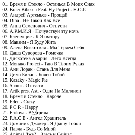
01. Время и Стекло - Останься В Моих Снах
02. Boier Bibescu Feat. Fly Project - H.O.P.
03. Андрей Артемьев - Прощай
04. Dina - Не Такой Как Все
05. Анна Семенович - Отпусти
06. А.Р.М.И.Я - Почувствуй эту ночь
07. Блестящие - К Экватору
08. Макsим - Я Буду Жить
09. Алена Высотская - Мы Теряем Себя
10. Даша Суворова - Ромочка
11. Дискотека Авария - Лето Всегда
12. Монако Project - Таю В Твоих Руках
13. Ани Лорак - Стань Для Меня
14. Дима Билан - Болен Тобой
15. Kazaky - Magic Pie
16. Shami - Отпусти
17. Artik pres. Asti - Одна На Миллион
18. Время и Стекло - Кароче
19. Eden - Crazy
20. P C R - Happy
21. Frolova - Втрила
22. F.A.C.E - Ангел Хранитель
23. Доминик Джокер - Я Дышу Тобой
24. Павла - Будь Со Мной
25. Animal ДжаZ - Здесь и Сейчас