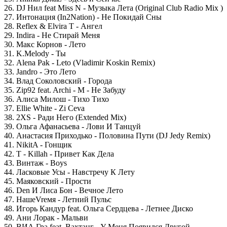
26. DJ Нил feat Miss N - Музыка Лета (Original Club Radio Mix )
27. Интонация (In2Nation) - Не Покидай Сны
28. Reflex & Elvira T - Ангел
29. Indira - Не Стирай Меня
30. Макс Корнов - Лето
31. K.Melody - Ты
32. Alena Pak - Leto (Vladimir Koskin Remix)
33. Jandro - Это Лето
34. Влад Соколовский - Города
35. Zip92 feat. Archi - M - Не Забуду
36. Алиса Милош - Тихо Тихо
37. Ellie White - Zi Ceva
38. 2XS - Ради Него (Extended Mix)
39. Ольга Афанасьева - Лови И Танцуй
40. Анастасия Приходько - Половина Пути (DJ Jedy Remix)
41. NikitA - Гонщик
42. T - Killah - Привет Как Дела
43. Винтаж - Boys
44. Ласковые Усы - Навстречу К Лету
45. Маяковский - Прости
46. Den И Лиса Бон - Вечное Лето
47. НашеVrемя - Летний Пульс
48. Игорь Кандур feat. Ольга Сердцева - Летнее Диско
49. Ани Лорак - Мальви
50. ВИА Гра feat. Вахтанг - У Меня Появился Другой