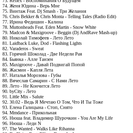
73. Reflex - Воспоминания О Будущем
74. Женя Юдина - Верь Мне
75. Винтаж Feat. Dj Smash - Три Желания
76. Chris Bekker & Chris Monta - Telling Tales (Radio Edit)
77. Ирина Федишин - Калина
78. Muttonheads Feat. Eden Martin - Snow White
79. Madcon & Maxigroove - Beggin (Dj AndRave Mash-up)
80. Николай Тимофеев - Лето Лето
81. Laidback Luke, Dod - Flashing Lights
82. Varaderos - Sweat
83. Горячий Шоколад - Две Недели Рая
84. Бьянка - Алле Танзен
85. Maxigroove - Давай Подвигай Попой
86. Жасмин - Капля Лета
87. Наталья Морозова - Губы
88. Вячеслав Самарин - С Нами Лето
89. Лето - Не Кончится Лето
90. byCity - Лето
91. Little Mix - Salute
92. 30.02 - Ведь Я Мечтаю О Том, Что И Ты Тоже
93. Елена Галицына - Стоп, Снято
94. Mmdance - Прикольная
95. Нюша feat. Владимир Шурочкин - You Are My Life
96. Нюша - Леди N
97. The Wanted - Walks Like Rihanna