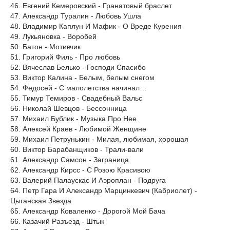
46. Евгений Кемеровский - Гранатовый браслет
47. Александр Туралин - Любовь Ушла
48. Владимир Каплун И Мафик - О Вреде Курения
49. Лукьяновка - Воробей
50. Батон - Мотивчик
51. Григорий Филь - Про любовь
52. Вячеслав Белько - Господи Спасибо
53. Виктор Калина - Белым, белым снегом
54. Федосей - С малолетства начинал…
55. Тимур Темиров - Свадебный Вальс
56. Николай Шевцов - Бессонница
57. Михаил Бублик - Музыка Про Нее
58. Алексей Краев - Любимой Женщине
59. Михаил Петрунькин - Милая, любимая, хорошая
60. Виктор Барабанщиков - Трали-вали
61. Александр Самсон - Заграница
62. Александр Кирсс - С Розою Красивою
63. Валерий Палаускас И Аэроплан - Подруга
64. Петр Гара И Александр Марцинкевич (Кабриолет) -
Цыганская Звезда
65. Александр Коваленко - Дорогой Мой Бача
66. Казачий Разъезд - Штык