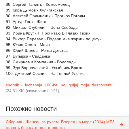
88. Сергей Панинъ - Комсомолец
89. Кира Дымов - Хулиганская
90. Алексей Ордынский - Прогноз Погоды
91. Артур Гога - Жиган
92. Михаил Скубилин - Цена Свободы
93. Ирина Круг - Я Прочитаю В Глазах Твоих
94. Виктор Перевал - Подари мне жаркий поцелуй
95. Юлия Феста - Мачо
96. Юрий Шилов - Речка Детства
97. Бутырка - Свиданка
98. Смирнов и Компания - Водопады
99. Эдо Барнаульский - Улыбнись Братан
100. Дмитрий Соснин - На Теплой Улочке
sbornik_-_luchshaja_100-ka._poj_guljaj_moja_dus.torrent
[24,31 Kb] (cкачиваний: 191)
Похожие новости
Сборник - Шансон за рулем. Вперед на море (2014) MP3
скачать бесплатрно с торрента