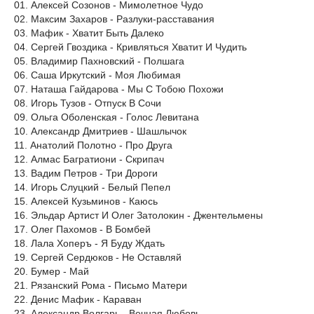
01. Алексей Созонов - Мимолетное Чудо
02. Максим Захаров - Разлуки-расставания
03. Мафик - Хватит Быть Далеко
04. Сергей Гвоздика - Кривляться Хватит И Чудить
05. Владимир Пахновский - Полшага
06. Саша Иркутский - Моя Любимая
07. Наташа Гайдарова - Мы С Тобою Похожи
08. Игорь Тузов - Отпуск В Сочи
09. Ольга Оболенская - Голос Левитана
10. Александр Дмитриев - Шашлычок
11. Анатолий Полотно - Про Друга
12. Алмас Багратиони - Скрипач
13. Вадим Петров - Три Дороги
14. Игорь Слуцкий - Белый Пепел
15. Алексей Кузьминов - Каюсь
16. Эльдар Артист И Олег Затолокин - Джентельмены
17. Олег Пахомов - В Бомбей
18. Лала Хоперъ - Я Буду Ждать
19. Сергей Сердюков - Не Оставляй
20. Бумер - Май
21. Рязанский Рома - Письмо Матери
22. Денис Мафик - Караван
23. Александр Волгарь - Вечная Любовь