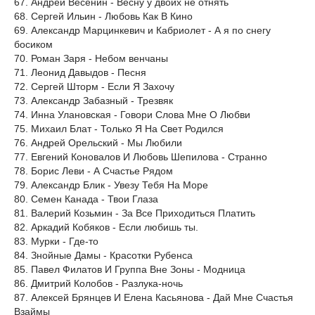
67. Андрей Весенин - Весну у двоих не отнять
68. Сергей Ильин - Любовь Как В Кино
69. Александр Марцинкевич и Кабриолет - А я по снегу
босиком
70. Роман Заря - Небом венчаны
71. Леонид Давыдов - Песня
72. Сергей Шторм - Если Я Захочу
73. Александр Забазный - Трезвяк
74. Инна Улановская - Говори Слова Мне О Любви
75. Михаил Блат - Только Я На Свет Родился
76. Андрей Орельский - Мы Любили
77. Евгений Коновалов И Любовь Шепилова - Странно
78. Борис Леви - А Счастье Рядом
79. Александр Блик - Увезу Тебя На Море
80. Семен Канада - Твои Глаза
81. Валерий Козьмин - За Все Приходиться Платить
82. Аркадий Кобяков - Если любишь ты.
83. Мурки - Где-то
84. Знойные Дамы - Красотки Рубенса
85. Павел Филатов И Группа Вне Зоны - Модница
86. Дмитрий Колобов - Разлука-ночь
87. Алексей Брянцев И Елена Касьянова - Дай Мне Счастья
Взаймы