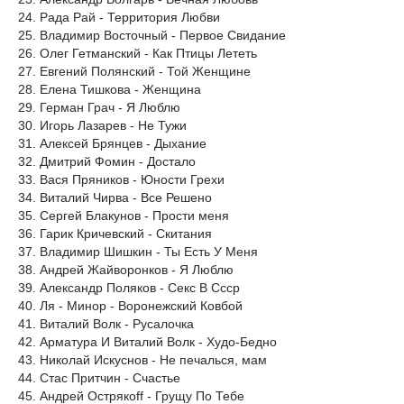
24. Рада Рай - Территория Любви
25. Владимир Восточный - Первое Свидание
26. Олег Гетманский - Как Птицы Лететь
27. Евгений Полянский - Той Женщине
28. Елена Тишкова - Женщина
29. Герман Грач - Я Люблю
30. Игорь Лазарев - Не Тужи
31. Алексей Брянцев - Дыхание
32. Дмитрий Фомин - Достало
33. Вася Пряников - Юности Грехи
34. Виталий Чирва - Все Решено
35. Сергей Блакунов - Прости меня
36. Гарик Кричевский - Скитания
37. Владимир Шишкин - Ты Есть У Меня
38. Андрей Жайворонков - Я Люблю
39. Александр Поляков - Секс В Ссср
40. Ля - Минор - Воронежский Ковбой
41. Виталий Волк - Русалочка
42. Арматура И Виталий Волк - Худо-Бедно
43. Николай Искуснов - Не печалься, мам
44. Стас Притчин - Счастье
45. Андрей Острякоff - Грущу По Тебе